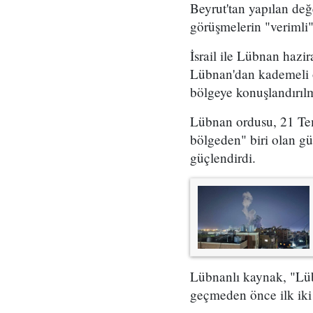
Beyrut'tan yapılan de
görüşmelerin "verimli"
İsrail ile Lübnan hazir
Lübnan'dan kademeli o
bölgeye konuşlandırılm
Lübnan ordusu, 21 Temm
bölgeden" biri olan gü
güçlendirdi.
Lübnanlı kaynak, "Lübn
geçmeden önce ilk iki