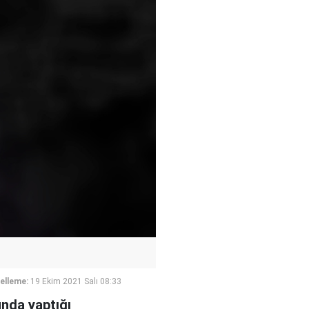
elleme:
19 Ekim 2021 Salı 08:33
unda yaptığı