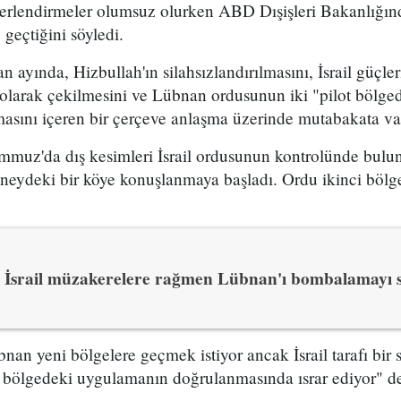
ğerlendirmeler olumsuz olurken ABD Dışişleri Bakanlığın
 geçtiğini söyledi.
an ayında, Hizbullah'ın silahsızlandırılmasını, İsrail güçl
larak çekilmesini ve Lübnan ordusunun iki "pilot bölge
asını içeren bir çerçeve anlaşma üzerinde mutabakata var
uz'da dış kesimleri İsrail ordusunun kontrolünde bulunan
neydeki bir köye konuşlanmaya başladı. Ordu ikinci bölge
İsrail müzakerelere rağmen Lübnan'ı bombalamayı 
an yeni bölgelere geçmek istiyor ancak İsrail tarafı bir
 bölgedeki uygulamanın doğrulanmasında ısrar ediyor" de