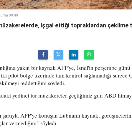
Cuma 09:40
 müzakerelerde, işgal ettiği topraklardan çekilme t
ğına yakın bir kaynak AFP'ye, İsrail'in perşembe günü
iki pilot bölge üzerinde tam kontrol sağlamadığı sürece
kilmeyi reddettiğini söyledi.
sındaki yedinci tur müzakereler geçtiğimiz gün ABD hima
 şartıyla AFP'ye konuşan Lübnanlı kaynak, görüşmelerin 
lar vermediğini" söyledi.