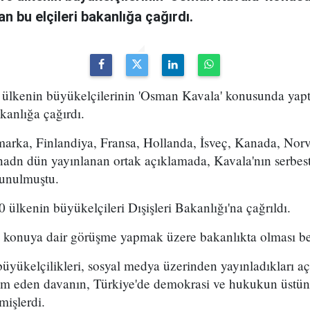
n bu elçileri bakanlığa çağırdı.
10 ülkenin büyükelçilerinin 'Osman Kavala' konusunda yap
kanlığa çağırdı.
rka, Finlandiya, Fransa, Hollanda, İsveç, Kanada, Nor
ınadn dün yayınlanan ortak açıklamada, Kavala'nın serbes
lunulmuştu.
 ülkenin büyükelçileri Dışişleri Bakanlığı'na çağrıldı.
 konuya dair görüşme yapmak üzere bakanlıkta olması be
büyükelçilikleri, sosyal medya üzerinden yayınladıkları
m eden davanın, Türkiye'de demokrasi ve hukukun üstü
mişlerdi.