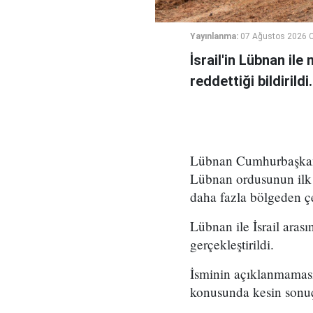
Yayınlanma:
07 Ağustos 2026 
İsrail'in Lübnan ile
reddettiği bildirildi.
Lübnan Cumhurbaşkanlı
Lübnan ordusunun ilk 
daha fazla bölgeden çe
Lübnan ile İsrail ara
gerçekleştirildi.
İsminin açıklanmaması
konusunda kesin sonuç