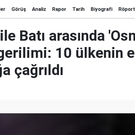
ler
Görüş
Analiz
Rapor
Tarih
Biyografi
Röport
ile Batı arasında 'O
gerilimi: 10 ülkenin e
a çağrıldı