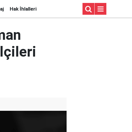
aj
Hak İhlalleri
sman
lçileri