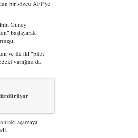
dan bir sözcü AFP'ye
erinin Güney
den" başlayarak
mıştı.
 ve ilk iki "pilot
deki varlığını da
sürdürüyor
 sonraki aşamaya
di.