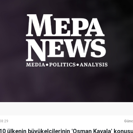
08:29
Günc
, 10 ülkenin büyükelçilerinin 'Osman Kavala' konus