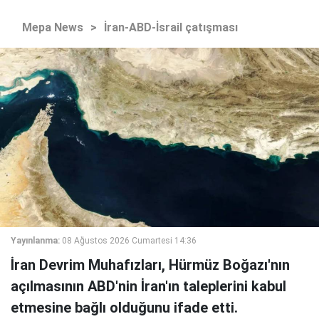
Mepa News
>
İran-ABD-İsrail çatışması
Yayınlanma:
08 Ağustos 2026 Cumartesi 14:36
İran Devrim Muhafızları, Hürmüz Boğazı'nın
açılmasının ABD'nin İran'ın taleplerini kabul
etmesine bağlı olduğunu ifade etti.