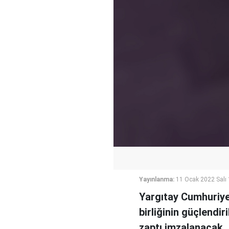
Yayınlanma:
11 Ocak 2022 Salı
Yargıtay Cumhuriye
birliğinin güçlendi
zaptı imzalanacak.