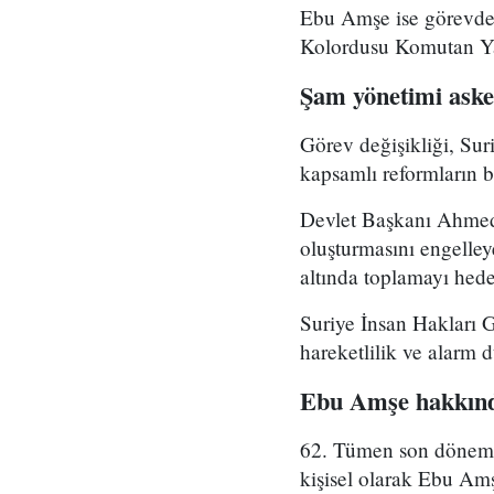
Ebu Amşe ise görevden
Kolordusu Komutan Yar
Şam yönetimi asker
Görev değişikliği, Su
kapsamlı reformların bi
Devlet Başkanı Ahmed 
oluşturmasını engelle
altında toplamayı hedef
Suriye İnsan Hakları 
hareketlilik ve alarm 
Ebu Amşe hakkınd
62. Tümen son dönemde 
kişisel olarak Ebu Amş