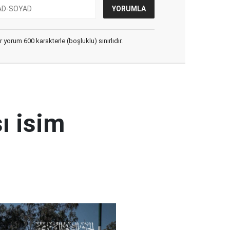
yorum 600 karakterle (boşluklu) sınırlıdır.
ı isim