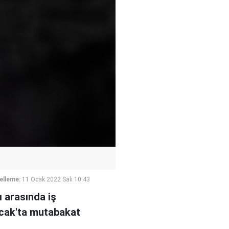
elleme:
11 Ocak 2022 Salı 10:43
 arasında iş
 Ocak'ta mutabakat