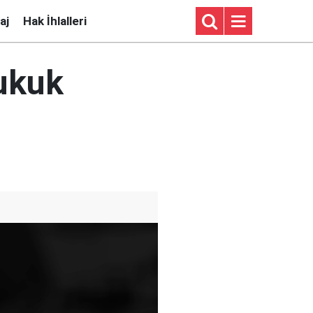
aj
Hak İhlalleri
hukuk