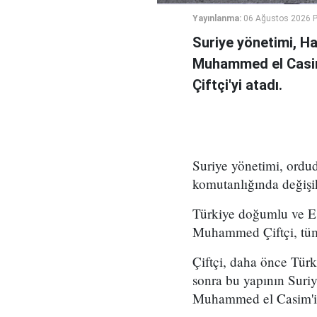
Yayınlanma:
06 Ağustos 2026 
Suriye yönetimi, H
Muhammed el Casi
Çiftçi'yi atadı.
Suriye yönetimi, ord
komutanlığında değişikl
Türkiye doğumlu ve Es
Muhammed Çiftçi, tüm
Çiftçi, daha önce Tür
sonra bu yapının Suri
Muhammed el Casim'in