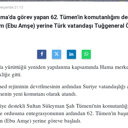
Perşembe 21:13
ama'da görev yapan 62. Tümen'in komutanlığını de
m (Ebu Amşe) yerine Türk vatandaşı Tuğgenera
uda yürüttüğü yeniden yapılanma kapsamında Hama merke
iğe gitti.
ed rejiminin devrilmesinin ardından Suriye vatandaşlığı
enin yeni komutanı olarak atandı.
kiye destekli Sultan Süleyman Şah Tümeni'nin komutanlığ
ye ordusuna entegrasyonunun ardından 62. Tümen'in başın
 (Ebu Amşe) yerine göreve başladı.