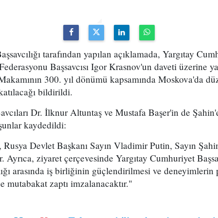
aşsavcılığı tarafından yapılan açıklamada, Yargıtay Cumh
 Federasyonu Başsavcısı Igor Krasnov'un daveti üzerine y
 Makamının 300. yıl dönümü kapsamında Moskova'da dü
atılacağı bildirildi.
vcıları Dr. İlknur Altuntaş ve Mustafa Başer'in de Şahin'
şunlar kaydedildi:
Rusya Devlet Başkanı Sayın Vladimir Putin, Sayın Şahin'
ir. Ayrıca, ziyaret çerçevesinde Yargıtay Cumhuriyet Başs
ğı arasında iş birliğinin güçlendirilmesi ve deneyimlerin
e mutabakat zaptı imzalanacaktır."