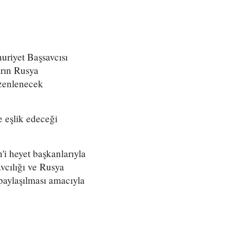
uriyet Başsavcısı
arın Rusya
zenlenecek
e eşlik edeceği
i heyet başkanlarıyla
avcılığı ve Rusya
 paylaşılması amacıyla