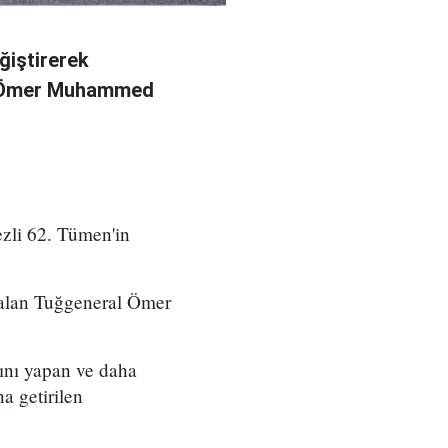
ğiştirerek
l Ömer Muhammed
zli 62. Tümen'in
 alan Tuğgeneral Ömer
ını yapan ve daha
a getirilen