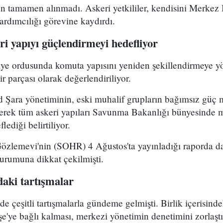
 tamamen alınmadı. Askeri yetkililer, kendisini Merkez B
dımcılığı görevine kaydırdı.
i yapıyı güçlendirmeyi hedefliyor
riye ordusunda komuta yapısını yeniden şekillendirmeye y
r parçası olarak değerlendiriliyor.
Şara yönetiminin, eski muhalif grupların bağımsız güç 
yerek tüm askeri yapıları Savunma Bakanlığı bünyesinde 
lediği belirtiliyor.
Gözlemevi'nin (SOHR) 4 Ağustos'ta yayınladığı raporda da
durumuna dikkat çekilmişti.
aki tartışmalar
çeşitli tartışmalarla gündeme gelmişti. Birlik içerisind
e'ye bağlı kalması, merkezi yönetimin denetimini zorlaştı