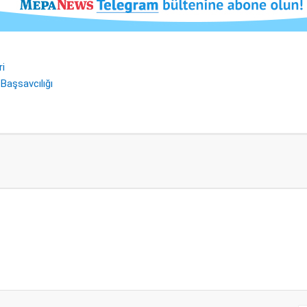
ri
Başsavcılığı