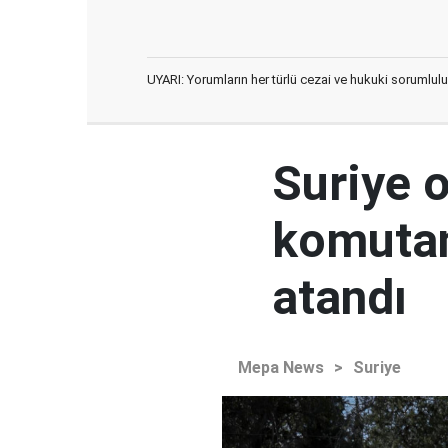
UYARI: Yorumların her türlü cezai ve hukuki sorumlulu
Suriye 
komutan
atandı
Mepa News
>
Suriye