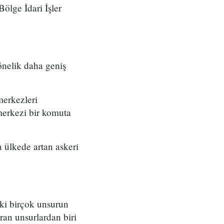
ölge İdari İşler
önelik daha geniş
merkezleri
merkezi bir komuta
 ülkede artan askeri
eki birçok unsurun
ran unsurlardan biri