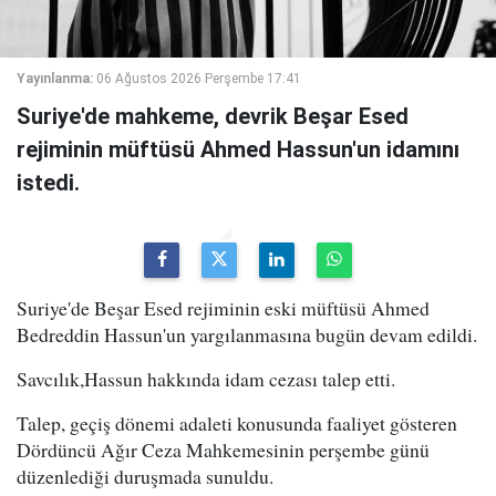
Yayınlanma:
06 Ağustos 2026 Perşembe 17:41
Suriye'de mahkeme, devrik Beşar Esed
rejiminin müftüsü Ahmed Hassun'un idamını
istedi.
Suriye'de Beşar Esed rejiminin eski müftüsü Ahmed
Bedreddin Hassun'un yargılanmasına bugün devam edildi.
Savcılık,Hassun hakkında idam cezası talep etti.
Talep, geçiş dönemi adaleti konusunda faaliyet gösteren
Dördüncü Ağır Ceza Mahkemesinin perşembe günü
düzenlediği duruşmada sunuldu.