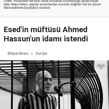
UYARI: Yorumların her türlü cezai ve hukuki sorumluluğu yazan kişiye
aittir. Mepa News, yapılan yorumlardan sorumlu değildir. Her bir yorum
600 karakterle (boşluklu) sınırlıdır.
Esed'in müftüsü Ahmed
Hassun'un idamı istendi
Mepa News
>
Suriye