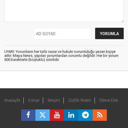
UYARI: Yorumların her türlü cezai ve hukuki sorumluluğu yazan kişiye
aittir. Mepa News, yapılan yorumlardan sorumlu değildir. Her bir yorum
600 karakterle (boşluklu) sınırlıdır.
Anasayfa
Künye
İletişim
Gizlilik İlkeleri
Sitene Ekle