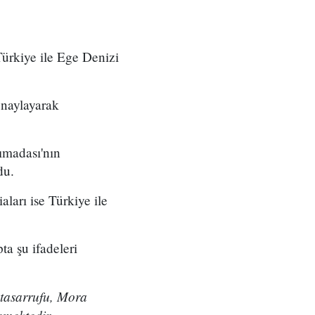
Türkiye ile Ege Denizi
onaylayarak
ımadası'nın
du.
ları ise Türkiye ile
ta şu ifadeleri
 tasarrufu, Mora