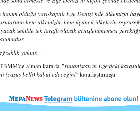
nde sona ermekte ve Ege Denizi’ni hiçbir şekilde etkilem
n hakim olduğu yarı-kapalı Ege Denizi’nde ülkemizin haya
asularının hem ülkemizin, hem üçüncü ülkelerin seyrüsefer
layacak şekilde tek taraflı olarak genişletilmemesi gerekti
alumudur.
ğişiklik yoktur."
"Yunanistan'ın Ege'deki karasul
a TBMM'de alınan kararla
i (casus belli) kabul edeceğini"
kararlaştırmıştı.