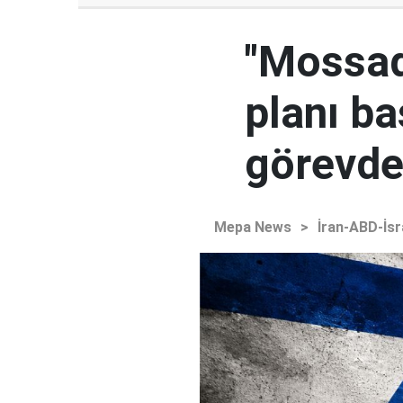
"Mossad'
planı ba
görevden
Mepa News
>
İran-ABD-İsr