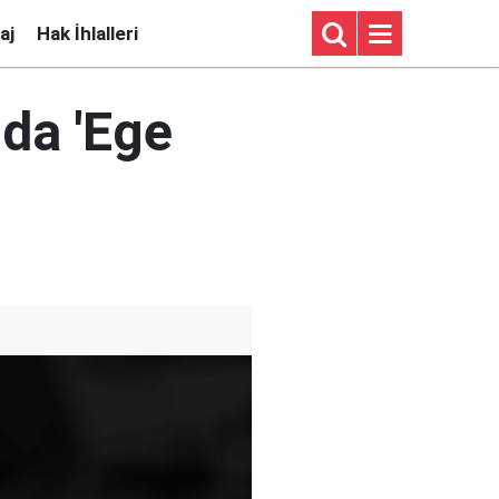
aj
Hak İhlalleri
nda 'Ege