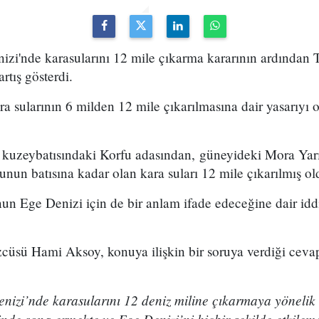
izi'nde karasularını 12 mile çıkarma kararının ardından 
rtış gösterdi.
ra sularının 6 milden 12 mile çıkarılmasına dair yasarıyı 
 kuzeybatısındaki Korfu adasından, güneyideki Mora Yar
unun batısına kadar olan kara suları 12 mile çıkarılmış ol
nun Ege Denizi için de bir anlam ifade edeceğine dair iddia
zcüsü Hami Aksoy, konuya ilişkin bir soruya verdiği cevap
enizi’nde karasularını 12 deniz miline çıkarmaya yönelik