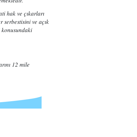
emektedir.
ti hak ve çıkarları
 serbestisini ve açık
ği konusundaki
arını 12 mile