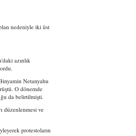
 plan nedeniyle iki üst
'daki azınlık
yordu.
ı Binyamin Netanyahu
örüştü. O dönemde
u da belirtilmişti.
arı düzenlenmesi ve
yleyerek protestoların