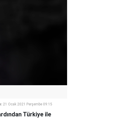
e:
21 Ocak 2021 Perşembe 09:15
ardından Türkiye ile