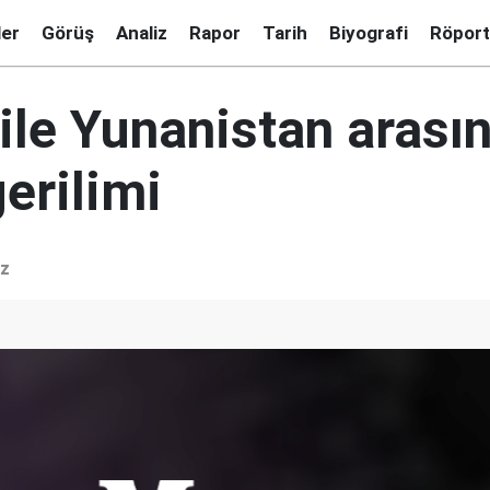
ler
Görüş
Analiz
Rapor
Tarih
Biyografi
Röport
ile Yunanistan arası
gerilimi
iz