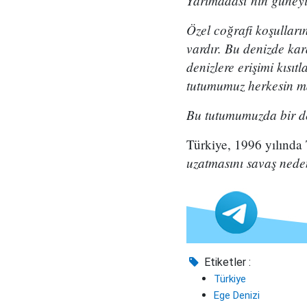
Yarımadası’nın güneyi
Özel coğrafi koşulları
vardır. Bu denizde kar
denizlere erişimi kısıt
tutumumuz herkesin m
Bu tutumumuzda bir de
Türkiye, 1996 yılınd
uzatmasını savaş neden
Etiketler :
Türkiye
Ege Denizi