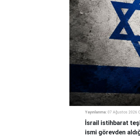
Yayınlanma:
07 Ağustos 2026 
İsrail istihbarat te
ismi görevden aldığı 