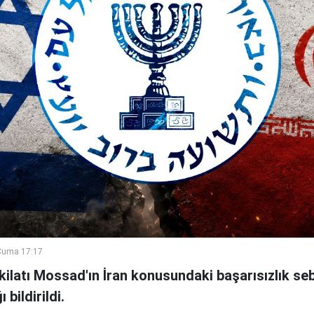
Cuma 17:17
şkilatı Mossad'ın İran konusundaki başarısızlık se
bildirildi.