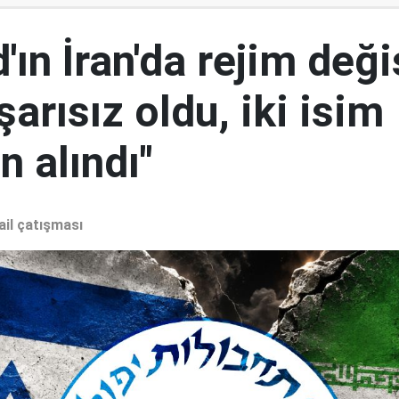
ın İran'da rejim deği
şarısız oldu, iki isim
 alındı"
ail çatışması