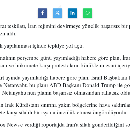
arat teşkilatı, İran rejimini devirmeye yönelik başarısız bir
en aldı.
k yapılanması içinde tepkiye yol açtı.
analının perşembe günü yayımladığı habere göre plan, İran
sını ve hükümete karşı protestoların körüklenmesini içeri
t ayında yayımladığı habere göre plan, İsrail Başbakan
 ve Netanyahu bu planı ABD Başkanı Donald Trump ile g
 Netanyahu'nun planın başarısız olmasından rahatsız olduğ
n Irak Kürdistanı sınırına yakın bölgelerine hava saldırıl
e karşı silahlı bir isyana öncülük etmesi öngörülüyordu.
x News'e verdiği röportajda İran'a silah gönderildiğini sö