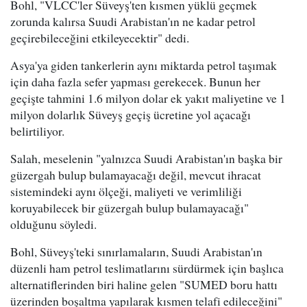
Bohl, "VLCC'ler Süveyş'ten kısmen yüklü geçmek
zorunda kalırsa Suudi Arabistan'ın ne kadar petrol
geçirebileceğini etkileyecektir" dedi.
Asya'ya giden tankerlerin aynı miktarda petrol taşımak
için daha fazla sefer yapması gerekecek. Bunun her
geçişte tahmini 1.6 milyon dolar ek yakıt maliyetine ve 1
milyon dolarlık Süveyş geçiş ücretine yol açacağı
belirtiliyor.
Salah, meselenin "yalnızca Suudi Arabistan'ın başka bir
güzergah bulup bulamayacağı değil, mevcut ihracat
sistemindeki aynı ölçeği, maliyeti ve verimliliği
koruyabilecek bir güzergah bulup bulamayacağı"
olduğunu söyledi.
Bohl, Süveyş'teki sınırlamaların, Suudi Arabistan'ın
düzenli ham petrol teslimatlarını sürdürmek için başlıca
alternatiflerinden biri haline gelen "SUMED boru hattı
üzerinden boşaltma yapılarak kısmen telafi edileceğini"