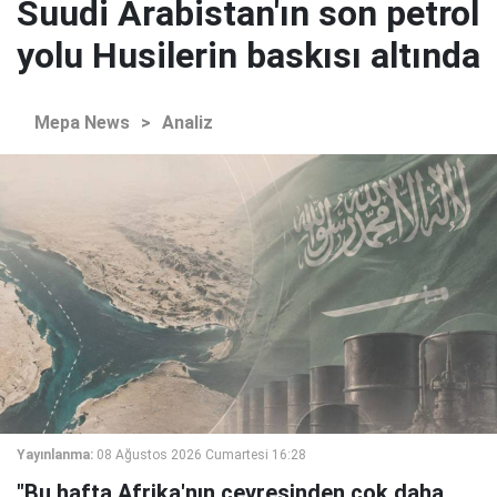
Suudi Arabistan'ın son petrol
yolu Husilerin baskısı altında
Mepa News
>
Analiz
Yayınlanma:
08 Ağustos 2026 Cumartesi 16:28
"Bu hafta Afrika'nın çevresinden çok daha