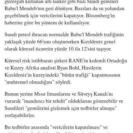
güzergah kullanan altı tanker gibi bazı Suudi gemileri
Babu'l Mendeb'ten geri dönüyor. Bazıları da su yolundan
geçebilmek için vericilerini kapatıyor. Bloomberg'in
haberine göre bu yöntem de kullanılıyor.
Suudi petrol ihracatı normalde Babu'l Mendeb trafiğinin
yaklaşık yüzde 66'sını oluştururken Kızıldeniz genel
olarak küresel ticaretin yüzde 10 ila 12'sini taşıyor.
Küresel risk istihbaratı şirketi RANE'in kıdemli Ortadoğu
ve Kuzey Afrika analisti Ryan Bohl, Husilerin
Kızıldeniz'in kuzeyindeki "bütün trafiği" kapatmasının
"muhtemel olmadığını" söyledi.
Bunun yerine Mısır limanlarını ve Süveyş Kanalı'nı
vurarak "inandırıcı bir tehdit" olduklarını gösterebilir ve
Suudileri "gemilerini gizlemek için tedbirler almaya"
zorlayabilirler.
Bu tedbirler arasında "vericilerin kapatılması" ve