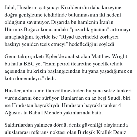
Jalal, Husilerin çatışmayı Kızıldeniz'in daha kuzeyine
doğru genişletme tehdidinde bulunmasının iki nedeni
olduğunu savunuyor. Dışarıda bu hamlenin İran'ın
Hürmüz Boğazı konusundaki "pazarlık gücünü" artırmayı
amaçladığını, içeride ise "Riyad üzerindeki zorlayıcı
baskıyı yeniden tesis etmeyi" hedeflediğini söyledi.
Gemi takip şirketi Kpler'de analist olan Matthew Wright
bu hafta BBC'ye, "Ham petrol ticaretine yönelik tehdit
açısından bu krizin başlangıcından bu yana yaşadığımız en
kötü dönemdeyiz" dedi.
Husiler, ablukanın ilan edilmesinden bu yana sekiz tankeri
vurduklarını öne sürüyor. Bunlardan en az beşi Suudi, biri
ise Hindistan bayraklıydı. Hindistan bayraklı tanker 4
Ağustos'ta Babu'l Mendeb yakınlarında battı.
Saldırılardan yalnızca dördü, deniz güvenliği olaylarında
uluslararası referans noktası olan Birleşik Krallık Deniz