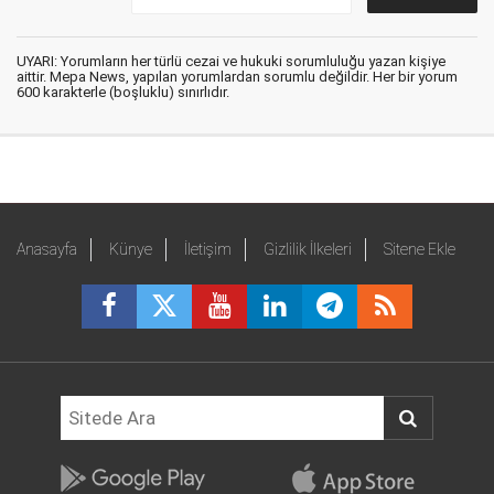
UYARI: Yorumların her türlü cezai ve hukuki sorumluluğu yazan kişiye
aittir. Mepa News, yapılan yorumlardan sorumlu değildir. Her bir yorum
600 karakterle (boşluklu) sınırlıdır.
Anasayfa
Künye
İletişim
Gizlilik İlkeleri
Sitene Ekle