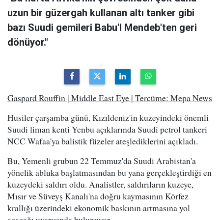
uzun bir güzergah kullanan altı tanker gibi
bazı Suudi gemileri Babu'l Mendeb'ten geri
dönüyor."
Gaspard Rouffin | Middle East Eye | Tercüme: Mepa News
Husiler çarşamba günü, Kızıldeniz'in kuzeyindeki önemli
Suudi liman kenti Yenbu açıklarında Suudi petrol tankeri
NCC Wafaa'ya balistik füzeler ateşlediklerini açıkladı.
Bu, Yemenli grubun 22 Temmuz'da Suudi Arabistan'a
yönelik abluka başlatmasından bu yana gerçekleştirdiği en
kuzeydeki saldırı oldu. Analistler, saldırıların kuzeye,
Mısır ve Süveyş Kanalı'na doğru kaymasının Körfez
krallığı üzerindeki ekonomik baskının artmasına yol
açacağı uyarısında bulunuyor.