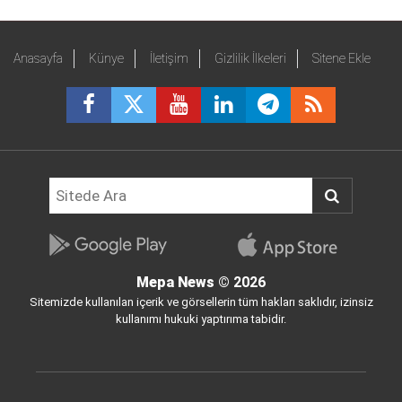
Anasayfa
Künye
İletişim
Gizlilik İlkeleri
Sitene Ekle
Mepa News
© 2026
Sitemizde kullanılan içerik ve görsellerin tüm hakları saklıdır, izinsiz
kullanımı hukuki yaptırıma tabidir.