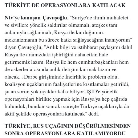
TÜRKİYE DE OPERASYONLARA KATILACAK
Ntv'ye konuşan Çavuşoğlu
, "Suriye'de ılımlı muhalefet
ve sivillere yönelik saldırılar olmamalı, ateşkes tam
anlamıyla sağlanmalı; Rusya ile kurduğumuz
mekanizmanın bu sürece katkı sağlayacağına inanıyorum"
diyen Çavuşoğlu, "Anlık bilgi ve istihbarat paylaşımı dahil
Rusya ile aramızdaki işbirliğini daha etkin hale
getirmemiz lazım. Rusya ile hem cumhurbaşkanları hem
de askerler arasında anlık iletişim kurmak lazım ve
olacak... Darbe girişiminde İncirlik'te problem oldu,
koalisyon uçaklarının faaliyetlerine kısıtlamalar getirildi,
şu an sorun yok uçaklar kalkabiliyor. IŞİD'e yönelik
operasyonları birlikte yapmak için Rusya'ya hep çağrıda
bulunduk, bundan sonraki süreçte Türkiye uçaklarıyla da
aktif şekilde operasyonlara katılacak" dedi.
TÜRKİYE, RUS UÇAĞININ DÜŞÜRÜLMESİNDEN
SONRA OPERASYONLARA KATILAMIYORDU