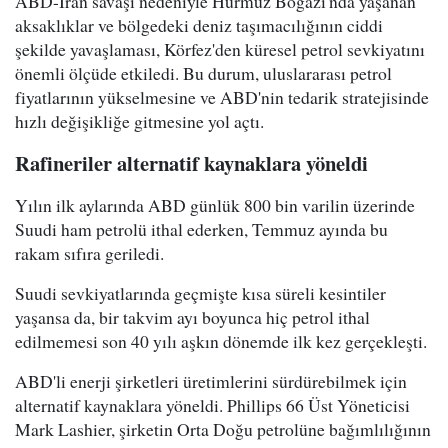
ABD-İran savaşı nedeniyle Hürmüz Boğazı'nda yaşanan
aksaklıklar ve bölgedeki deniz taşımacılığının ciddi
şekilde yavaşlaması, Körfez'den küresel petrol sevkiyatını
önemli ölçüde etkiledi. Bu durum, uluslararası petrol
fiyatlarının yükselmesine ve ABD'nin tedarik stratejisinde
hızlı değişikliğe gitmesine yol açtı.
Rafineriler alternatif kaynaklara yöneldi
Yılın ilk aylarında ABD günlük 800 bin varilin üzerinde
Suudi ham petrolü ithal ederken, Temmuz ayında bu
rakam sıfıra geriledi.
Suudi sevkiyatlarında geçmişte kısa süreli kesintiler
yaşansa da, bir takvim ayı boyunca hiç petrol ithal
edilmemesi son 40 yılı aşkın dönemde ilk kez gerçekleşti.
ABD'li enerji şirketleri üretimlerini sürdürebilmek için
alternatif kaynaklara yöneldi. Phillips 66 Üst Yöneticisi
Mark Lashier, şirketin Orta Doğu petrolüne bağımlılığının