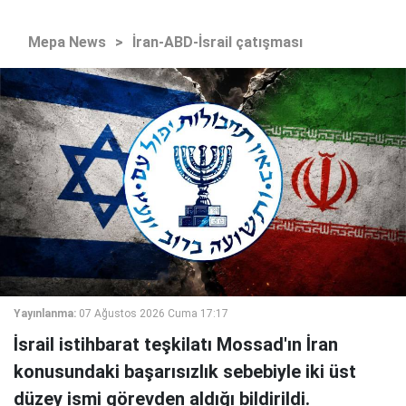
Mepa News
>
İran-ABD-İsrail çatışması
Yayınlanma:
07 Ağustos 2026 Cuma 17:17
İsrail istihbarat teşkilatı Mossad'ın İran
konusundaki başarısızlık sebebiyle iki üst
düzey ismi görevden aldığı bildirildi.