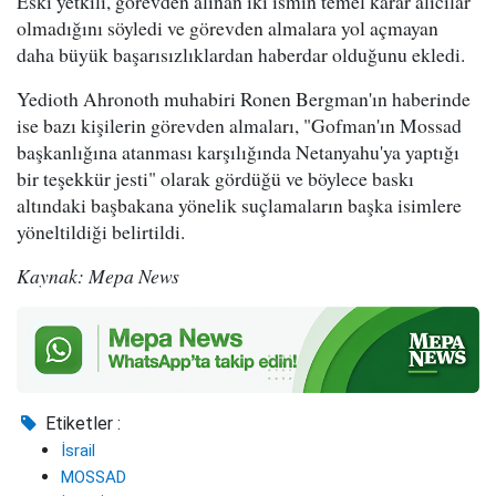
Eski yetkili, görevden alınan iki ismin temel karar alıcılar
olmadığını söyledi ve görevden almalara yol açmayan
daha büyük başarısızlıklardan haberdar olduğunu ekledi.
Yedioth Ahronoth muhabiri Ronen Bergman'ın haberinde
ise bazı kişilerin görevden almaları, "Gofman'ın Mossad
başkanlığına atanması karşılığında Netanyahu'ya yaptığı
bir teşekkür jesti" olarak gördüğü ve böylece baskı
altındaki başbakana yönelik suçlamaların başka isimlere
yöneltildiği belirtildi.
Kaynak: Mepa News
Etiketler :
İsrail
MOSSAD