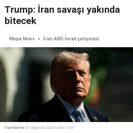
Trump: İran savaşı yakında
bitecek
Mepa News
>
İran-ABD-İsrail çatışması
Yayınlanma:
07 Ağustos 2026 Cuma 14:31