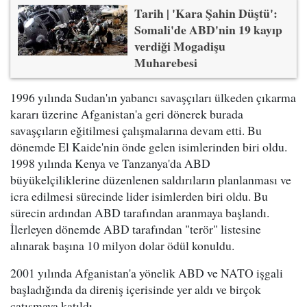
Tarih | 'Kara Şahin Düştü':
Somali'de ABD'nin 19 kayıp
verdiği Mogadişu
Muharebesi
1996 yılında Sudan'ın yabancı savaşçıları ülkeden çıkarma
kararı üzerine Afganistan'a geri dönerek burada
savaşçıların eğitilmesi çalışmalarına devam etti. Bu
dönemde El Kaide'nin önde gelen isimlerinden biri oldu.
1998 yılında Kenya ve Tanzanya'da ABD
büyükelçiliklerine düzenlenen saldırıların planlanması ve
icra edilmesi sürecinde lider isimlerden biri oldu. Bu
sürecin ardından ABD tarafından aranmaya başlandı.
İlerleyen dönemde ABD tarafından "terör" listesine
alınarak başına 10 milyon dolar ödül konuldu.
2001 yılında Afganistan'a yönelik ABD ve NATO işgali
başladığında da direniş içerisinde yer aldı ve birçok
çatışmaya katıldı.