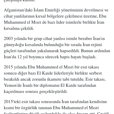
Afganistan'daki İslam Emirliği yönetiminin devrilmesi ve
cihat yanlılarının kırsal bölgelere çekilmesi üzerine, Ebu
Muhammed el Mısri de bazı lider isimlerle birlikte İran
kırsalına çekildi.
2003 yılında bir grup cihat yanlısı isimle beraber İran'ın
güneydoğu kırsalında bulunduğu bir sırada İran rejimi
güçleri tarafından yakalanarak hapsedildi. Bunun ardından
İran'da 12 yıl boyunca sürecek hapis hayatı başladı.
2015 yılında Ebu Muhammed el Mısri bir esir takası
sonucu diğer bazı El Kaide liderleriyle birlikte serbest
bırakıldı ancak zorunlu ikamete tabi tutuldu. Esir takası,
Yemen'de İranlı bir diplomatın El Kaide tarafından
kaçırılması sonrası gerçekleştirildi.
2015'teki esir takası sonrasında İran tarafından kendisine
kısmi bir özgürlük tanınan Ebu Muhammed el Mısri
faaliyetlerine düşük yoğunluklu da olsa devam etti. Çeşitli