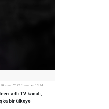
30 Nisan 2022 Cumartesi 13:24
en' adlı TV kanalı,
aşka bir ülkeye