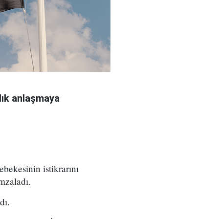
rlık anlaşmaya
ebekesinin istikrarını
mzaladı.
dı.