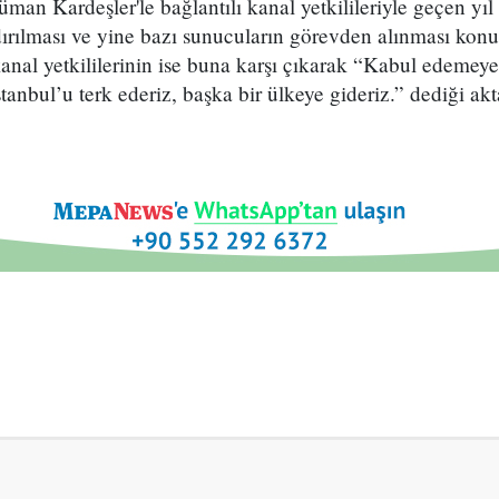
üman Kardeşler'le bağlantılı kanal yetkilileriyle geçen yı
dırılması ve yine bazı sunucuların görevden alınması k
, kanal yetkililerinin ise buna karşı çıkarak “Kabul edemey
stanbul’u terk ederiz, başka bir ülkeye gideriz.” dediği akta