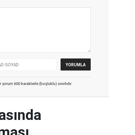
yorum 600 karakterle (boşluklu) sınırlıdır.
rasında
şması