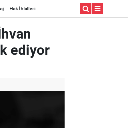
aj
Hak İhlalleri
İhvan
rk ediyor