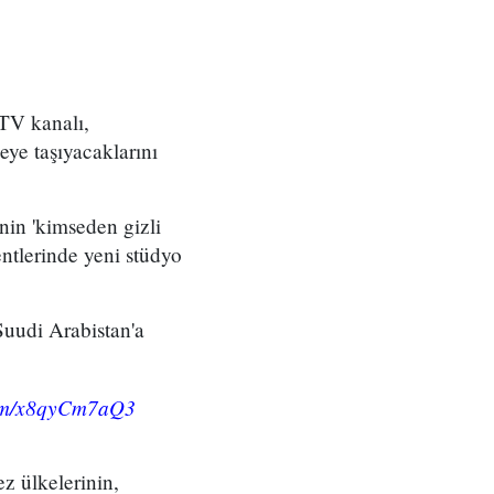
TV kanalı,
eye taşıyacaklarını
nin 'kimseden gizli
ntlerinde yeni stüdyo
Suudi Arabistan'a
com/x8qyCm7aQ3
z ülkelerinin,