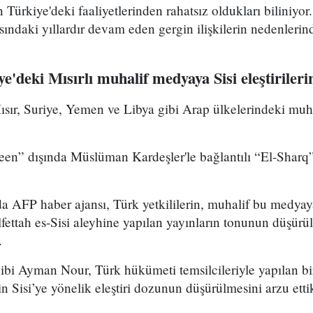
Türkiye'deki faaliyetlerinden rahatsız oldukları biliniyo
sındaki yıllardır devam eden gergin ilişkilerin nedenlerin
'deki Mısırlı muhalif medyaya Sisi eleştirilerin
Mısır, Suriye, Yemen ve Libya gibi Arap ülkelerindeki mu
.
en” dışında Müslüman Kardeşler'le bağlantılı “El-Sharq”
a AFP haber ajansı, Türk yetkililerin, muhalif bu medyay
ttah es-Sisi aleyhine yapılan yayınların tonunun düşürül
.
ibi Ayman Nour, Türk hükümeti temsilcileriyle yapılan bi
in Sisi’ye yönelik eleştiri dozunun düşürülmesini arzu ettik