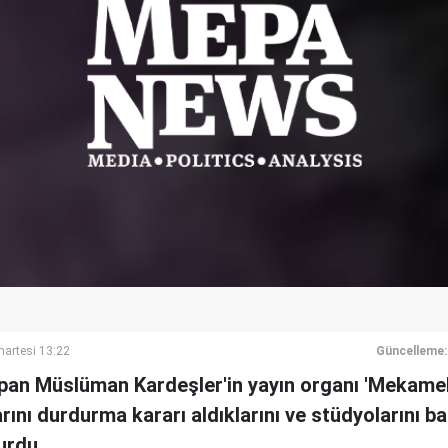
artesi 13:22
Güncelleme:
pan Müslüman Kardeşler'in yayın organı 'Mekamele
arını durdurma kararı aldıklarını ve stüdyolarını b
urdu.