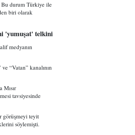
r. Bu durum Türkiye ile
den biri olarak
i 'yumuşat' telkini
halif medyanın
 ve “Vatan” kanalının
a Mısır
mesi tavsiyesinde
r görüşmeyi teyit
lerini söylemişti.