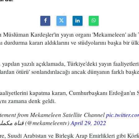
n Müslüman Kardeşler'in yayın organı 'Mekameleen' adlı 
ı durdurma kararı aldıklarını ve stüdyolarını başka bir ülk
yapılan yazılı açıklamada, Türkiye'deki yayın faaliyetleri
rdan ötürü' sonlandırılacağı ancak dünyanın farklı başke
faaliyetlerini kapatma kararı, Cumhurbaşkanı Erdoğan'ın 
 aynı zamana denk geldi.
atement from Mekameleen Satellite Channel
pic.twitter.
— قناة مكملين الفضائية (@mekameleentv)
April 29, 2022
e, Suudi Arabistan ve Birleşik Arap Emirlikleri gibi Körfe