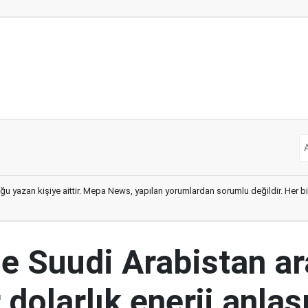
ğu yazan kişiye aittir. Mepa News, yapılan yorumlardan sorumlu değildir. Her bir 
le Suudi Arabistan a
 dolarlık enerji anla