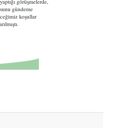
l yaptığı görüşmelerde,
onusunu gündeme
eceğimiz koşullar
rılmıştı.