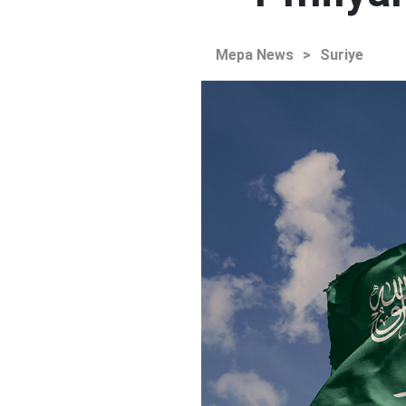
Mepa News
>
Suriye