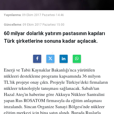
Yayınlanma:
09 Ekim 2017 Pazartesi 14:46
Güncelleme:
09 Ekim 2017 Pazartesi 15:00
60 milyar dolarlık yatırım pastasının kapıları
Türk şirketlerine sonuna kadar açılacak.
Enerji ve Tabii Kaynaklar Bakanlığı'nca yürütülen
nükleeri destekleme programı kapsamında 36 milyon
TL'lik projeye onay çıktı. Projeyle Türkiye'deki firmaların
nükleer teknolojiyle tanışması sağlanacak. Sabah'tan
Hazal Ateş'in haberine göre Akkuyu Nükleer Santralini
yapan Rus ROSATOM firmasıyla da eğitim anlaşması
imzalandı. Sincan Organize Sanayi Bölgesi'nde nükleer
eğitim merkezi için bina satın alındı. Burada Ruslarla