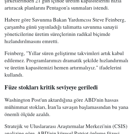
şirketlerinden 21 gün içinde üretim kapasitelerini hızla
artıracak planlarını Pentagon'a sunmaları istendi.
Habere göre Savunma Bakan Yardımcısı Steve Feinberg,
çarşamba günü yayınladığı talimatta savunma sanayii
yöneticilerine üretim süreçlerinin radikal biçimde
hızlandırılmasını emretti.
Feinberg, "Yıllar süren geliştirme takvimleri artık kabul
edilemez. Programlarımızı dramatik şekilde hızlandırmalı
ve üretim kapasitemizi hemen artırmalıyız." ifadelerini
kullandı.
Füze stokları kritik seviyeye geriledi
Washington Post'un aktardığına göre ABD'nin hassas
mühimmat stokları, İran'la savaşın başlamasından bu yana
önemli ölçüde azaldı.
Stratejik ve Uluslararası Araştırmalar Merkezi'nin (CSIS)
analizine göre, ABD'nin küresel Patriot önleme füzesi