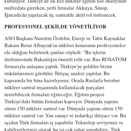
kuruluyor. Türkiye'de ilk kez nükleer eğitim lise düzeyinde
müfredata girerken, yerli firmalar Akkuyu, Sinop,
İğneada'da yapılacak üç santralde aktif rol üstlenecek.
PROFESYONEL ŞEKİLDE YÖNETİLİYOR
ASO Başkanı Nurettin Özdebir, Enerji ve Tabii Kaynaklar
Bakanı Berat Albayrak'ın nükleer konusunu profesyonelce
ele aldığını belirterek şunları söyledi: "Bu işlerin
ilerlemesinde Bakanlığın önemli rolü var. Rus ROSATOM
firmasıyla anlaşma yaptık. Türkiye'ye geldiler bizim
imkânlarımızı gördüler. İhtiyaç analizi yaptılar. Bu
kapsamda bir bina hazırlıyoruz. Orada Ruslarla beraber
nükleer santral inşaatında kullanılacak parçaları
üretebilecek firmaları eğiteceğiz. Eğitim projesi
Türkiye'deki bütün firmaları kapsıyor. Dünyada yapımı
süren 150 nükleer santral var. Dünyada yapımı süren 150
nükleer santral var. Yan sanayi ve tedarikçi ihtiyacı var. Bu
açıdan Türk firmaları iş yapabilir. Teknoloji seviyemiz ve
kabiliyetlerimiz olarak bu işi çok rahat yapabiliriz. Türk