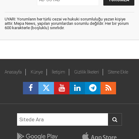
UYARI: Yorumların her türlü cezai ve hukuki sorumluluğu yazan kişiye
aittir. Mepa News, yapılan yorumlardan sorumlu değildir. Her bir yorum
600 karakterle (boşluklu) sınırlıdır.
Anasayfa
Künye
İletişim
Gizlilik İlkeleri
Sitene Ekle