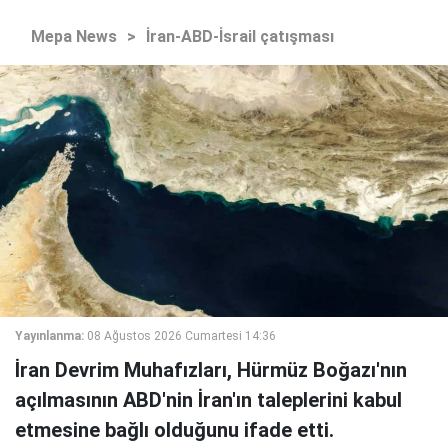
Mepa News
>
İran-ABD-İsrail çatışması
Yayınlanma:
08 Ağustos 2026 Cumartesi 14:36
İran Devrim Muhafızları, Hürmüz Boğazı'nın
açılmasının ABD'nin İran'ın taleplerini kabul
etmesine bağlı olduğunu ifade etti.