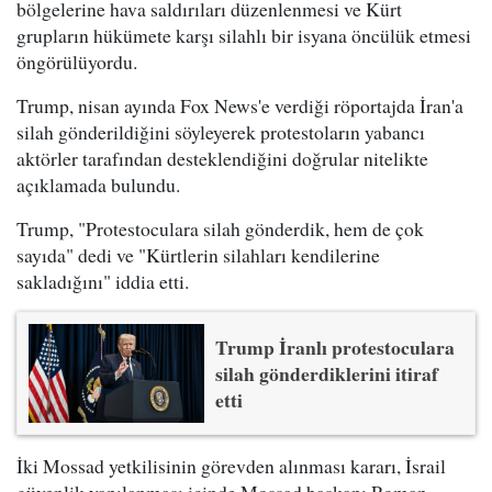
bölgelerine hava saldırıları düzenlenmesi ve Kürt
grupların hükümete karşı silahlı bir isyana öncülük etmesi
öngörülüyordu.
Trump, nisan ayında Fox News'e verdiği röportajda İran'a
silah gönderildiğini söyleyerek protestoların yabancı
aktörler tarafından desteklendiğini doğrular nitelikte
açıklamada bulundu.
Trump, "Protestoculara silah gönderdik, hem de çok
sayıda" dedi ve "Kürtlerin silahları kendilerine
sakladığını" iddia etti.
Trump İranlı protestoculara
silah gönderdiklerini itiraf
etti
İki Mossad yetkilisinin görevden alınması kararı, İsrail
güvenlik yapılanması içinde Mossad başkanı Roman