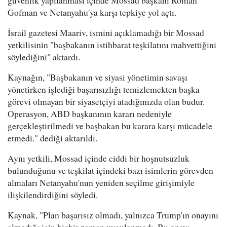
Gofman ve Netanyahu'ya karşı tepkiye yol açtı.
İsrail gazetesi Maariv, ismini açıklamadığı bir Mossad
yetkilisinin "başbakanın istihbarat teşkilatını mahvettiğini
söylediğini" aktardı.
Kaynağın, "Başbakanın ve siyasi yönetimin savaşı
yönetirken işlediği başarısızlığı temizlemekten başka
görevi olmayan bir siyasetçiyi atadığınızda olan budur.
Operasyon, ABD başkanının kararı nedeniyle
gerçekleştirilmedi ve başbakan bu karara karşı mücadele
etmedi." dediği aktarıldı.
Aynı yetkili, Mossad içinde ciddi bir hoşnutsuzluk
bulunduğunu ve teşkilat içindeki bazı isimlerin görevden
almaları Netanyahu'nun yeniden seçilme girişimiyle
ilişkilendirdiğini söyledi.
Kaynak, "Plan başarısız olmadı, yalnızca Trump'ın onayını
almadığı için hiçbir zaman uygulanmadı. Bu onayı