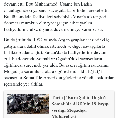
devam etti. Ebu Muhammed, Usame bin Ladin
öncülüğündeki yabancı savaşçılarla birlikte hareket etti.
Bu dönemdeki faaliyetleri sebebiyle Mısır'a tekrar geri
dönmesi mümkün olmayacağı için cihat yanlısı
faaliyetlerine ülke dışında devam etmeye karar verdi.
Bu doğrultuda, 1992 yılında Afgan gruplar arasındaki iç
çatışmalara dahil olmak istemedi ve diğer savaşçılarla
birlikte Sudan'a gitti. Sudan'da da faaliyetlerine devam
etti, bu dönemde Somali ve Ogadin'deki savaşçıların
eğitilmesi sürecinde yer aldı. Bu askeri eğitim sürecinin
Mogadişu sorumlusu olarak görevlendirildi. Eğittiği
savaşçılar Somali'de Amerikan güçlerine yönelik saldırılar
içerisinde yer aldılar.
Tarih | 'Kara Şahin Düştü':
Somali'de ABD'nin 19 kayıp
verdiği Mogadişu
Muharebesi