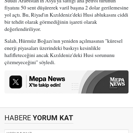
Suudi Arabistan'ın Asya'ya sattığı ana petrol türünün
fiyatını 50 sent düşürerek varil başına 2 dolar gerilemesine
yol açtı. Bu, Riyad'ın Kızıldeniz'deki Husi ablukasını ciddi
bir tehdit olarak görmediğinin işareti olarak
değerlendiriliyor.
Salah, Hürmüz Boğazı'nın yeniden açılmasının "küresel
enerji piyasaları üzerindeki baskıyı kesinlikle
hafifleteceğini ancak Kızıldeniz'deki Husi sorununu
çözmeyeceğini" söyledi.
HABERE
YORUM KAT