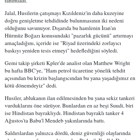
tanımladı.
Jalal, Husilerin çatışmayı Kızıldeniz'in daha kuzeyine
doğru genişletme tehdidinde bulunmasının iki nedeni
olduğunu savunuyor. Dışarıda bu hamlenin İran'ın
Hürmüz Boğazı konusundaki "pazarlık gücünü" artırmayı
amaçladığını, içeride ise "Riyad üzerindeki zorlayıcı
baskıyı yeniden tesis etmeyi" hedeflediğini söyledi.
Gemi takip şirketi Kpler'de analist olan Matthew Wright
bu hafta BBC'ye, "Ham petrol ticaretine yönelik tehdit
açısından bu krizin başlangıcından bu yana yaşadığımız en
kötü dönemdeyiz" dedi.
Husiler, ablukanın ilan edilmesinden bu yana sekiz tankeri
vurduklarını öne sürüyor. Bunlardan en az beşi Suudi, biri
ise Hindistan bayraklıydı. Hindistan bayraklı tanker 4
Ağustos'ta Babu'l Mendeb yakınlarında battı.
Saldırılardan yalnızca dördü, deniz güvenliği olaylarında