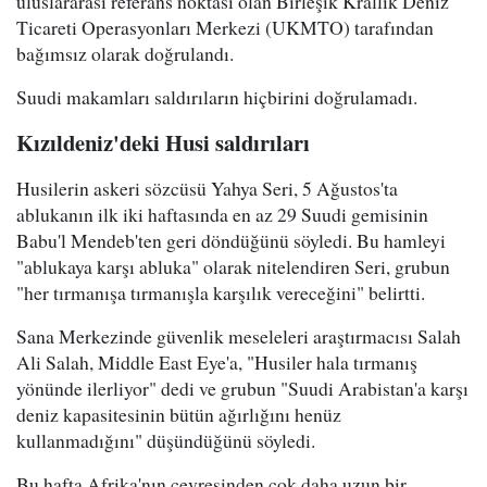
uluslararası referans noktası olan Birleşik Krallık Deniz
Ticareti Operasyonları Merkezi (UKMTO) tarafından
bağımsız olarak doğrulandı.
Suudi makamları saldırıların hiçbirini doğrulamadı.
Kızıldeniz'deki Husi saldırıları
Husilerin askeri sözcüsü Yahya Seri, 5 Ağustos'ta
ablukanın ilk iki haftasında en az 29 Suudi gemisinin
Babu'l Mendeb'ten geri döndüğünü söyledi. Bu hamleyi
"ablukaya karşı abluka" olarak nitelendiren Seri, grubun
"her tırmanışa tırmanışla karşılık vereceğini" belirtti.
Sana Merkezinde güvenlik meseleleri araştırmacısı Salah
Ali Salah, Middle East Eye'a, "Husiler hala tırmanış
yönünde ilerliyor" dedi ve grubun "Suudi Arabistan'a karşı
deniz kapasitesinin bütün ağırlığını henüz
kullanmadığını" düşündüğünü söyledi.
Bu hafta Afrika'nın çevresinden çok daha uzun bir