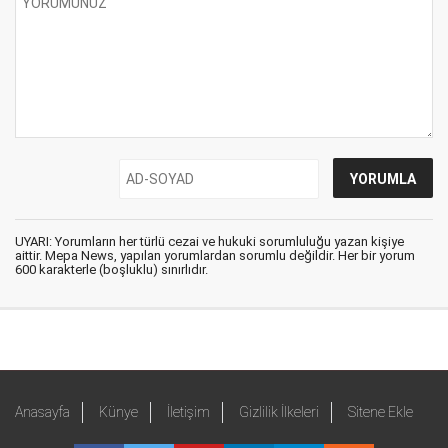
UYARI: Yorumların her türlü cezai ve hukuki sorumluluğu yazan kişiye
aittir. Mepa News, yapılan yorumlardan sorumlu değildir. Her bir yorum
600 karakterle (boşluklu) sınırlıdır.
Anasayfa
Künye
İletişim
Gizlilik İlkeleri
Sitene Ekle