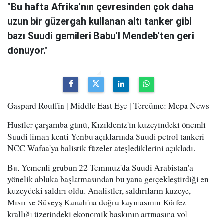
"Bu hafta Afrika'nın çevresinden çok daha
uzun bir güzergah kullanan altı tanker gibi
bazı Suudi gemileri Babu'l Mendeb'ten geri
dönüyor."
Gaspard Rouffin | Middle East Eye | Tercüme: Mepa News
Husiler çarşamba günü, Kızıldeniz'in kuzeyindeki önemli
Suudi liman kenti Yenbu açıklarında Suudi petrol tankeri
NCC Wafaa'ya balistik füzeler ateşlediklerini açıkladı.
Bu, Yemenli grubun 22 Temmuz'da Suudi Arabistan'a
yönelik abluka başlatmasından bu yana gerçekleştirdiği en
kuzeydeki saldırı oldu. Analistler, saldırıların kuzeye,
Mısır ve Süveyş Kanalı'na doğru kaymasının Körfez
krallığı üzerindeki ekonomik baskının artmasına yol