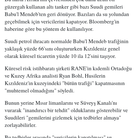
güzergah kullanan altı tanker gibi bazı Suudi gemileri
Babu'l Mendeb'ten geri dönüyor. Bazıları da su yolundan
geçebilmek için vericilerini kapatıyor. Bloomberg'in
haberine göre bu yöntem de kullanılıyor.
Suudi petrol ihracatı normalde Babu'l Mendeb trafiğinin
yaklaşık yüzde 66'sını oluştururken Kızıldeniz genel
olarak küresel ticaretin yüzde 10 ila 12'sini taşıyor.
Küresel risk istihbaratı şirketi RANE'in kıdemli Ortadoğu
ve Kuzey Afrika analisti Ryan Bohl, Husilerin
Kızıldeniz'in kuzeyindeki "bütün trafiği" kapatmasının
"muhtemel olmadığını" söyledi.
Bunun yerine Mısır limanlarını ve Süveyş Kanalı'nı
vurarak "inandırıcı bir tehdit" olduklarını gösterebilir ve
Suudileri "gemilerini gizlemek için tedbirler almaya"
zorlayabilirler.
Bu tedbirler arasında "vericilerin kapatılması" ve