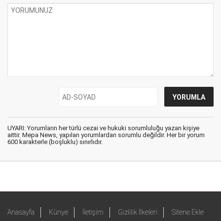
UYARI: Yorumların her türlü cezai ve hukuki sorumluluğu yazan kişiye
aittir. Mepa News, yapılan yorumlardan sorumlu değildir. Her bir yorum
600 karakterle (boşluklu) sınırlıdır.
Anasayfa
Künye
İletişim
Gizlilik İlkeleri
Sitene Ekle