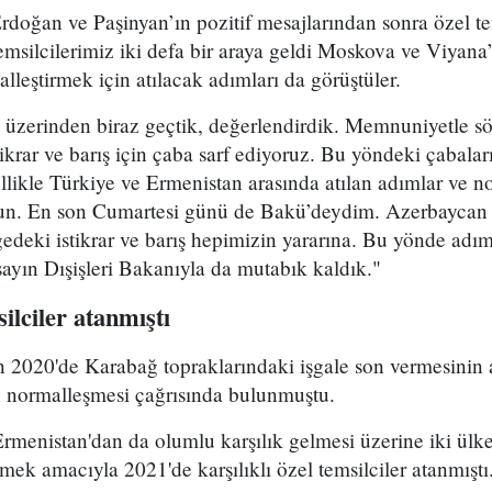
oğan ve Paşinyan’ın pozitif mesajlarından sonra özel tem
emsilcilerimiz iki defa bir araya geldi Moskova ve Viyana
alleştirmek için atılacak adımları da görüştüler.
 üzerinden biraz geçtik, değerlendirdik. Memnuniyetle sö
krar ve barış için çaba sarf ediyoruz. Bu yöndeki çabala
llikle Türkiye ve Ermenistan arasında atılan adımlar ve 
. En son Cumartesi günü de Bakü’deydim. Azerbaycan 
gedeki istikrar ve barış hepimizin yararına. Bu yönde ad
ayın Dışişleri Bakanıyla da mutabık kaldık."
silciler atanmıştı
2020'de Karabağ topraklarındaki işgale son vermesinin 
in normalleşmesi çağrısında bulunmuştu.
rmenistan'dan da olumlu karşılık gelmesi üzerine iki ülke 
ek amacıyla 2021'de karşılıklı özel temsilciler atanmıştı