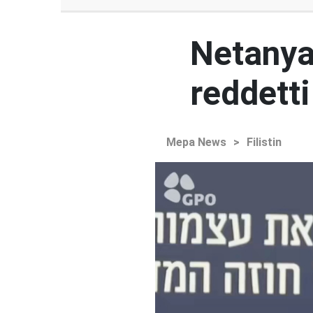
Netanya
reddetti
Mepa News
>
Filistin