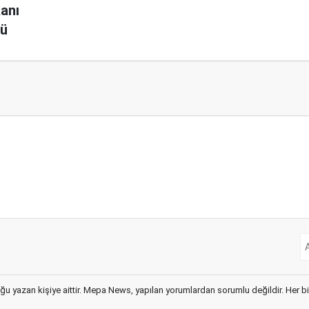
anı
tü
ğu yazan kişiye aittir. Mepa News, yapılan yorumlardan sorumlu değildir. Her bir 