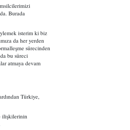
silcilerimizi
’da. Burada
ylemek isterim ki biz
rımıza da her yerden
normalleşme sürecinden
da bu süreci
ımlar atmaya devam
ardından Türkiye,
ilişkilerinin
.