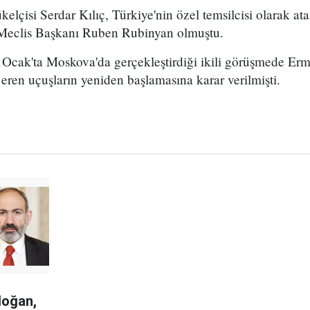
lçisi Serdar Kılıç, Türkiye'nin özel temsilcisi olarak at
l Meclis Başkanı Ruben Rubinyan olmuştu.
4 Ocak'ta Moskova'da gerçekleştirdiği ikili görüşmede Erm
eren uçuşların yeniden başlamasına karar verilmişti.
doğan,