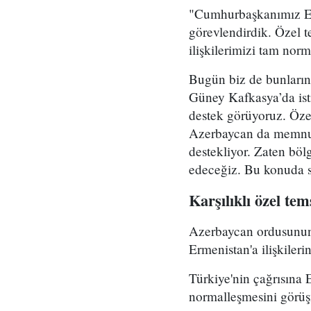
"Cumhurbaşkanımız Erd
görevlendirdik. Özel t
ilişkilerimizi tam norm
Bugün biz de bunların
Güney Kafkasya’da isti
destek görüyoruz. Öze
Azerbaycan da memnun
destekliyor. Zaten böl
edeceğiz. Bu konuda s
Karşılıklı özel tem
Azerbaycan ordusunun 
Ermenistan'a ilişkiler
Türkiye'nin çağrısına E
normalleşmesini görüşm