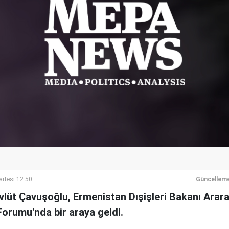
rtesi 12:50
Güncelleme
vlüt Çavuşoğlu, Ermenistan Dışişleri Bakanı Arara
Forumu'nda bir araya geldi.