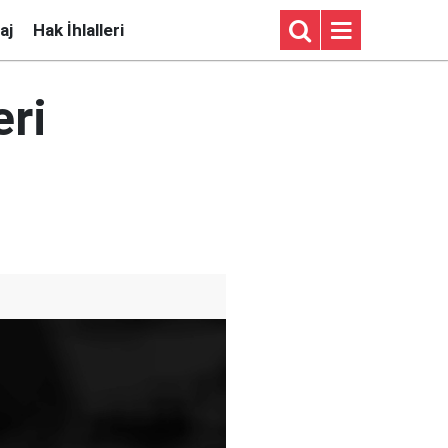
aj
Hak İhlalleri
eri