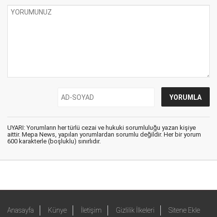
UYARI: Yorumların her türlü cezai ve hukuki sorumluluğu yazan kişiye
aittir. Mepa News, yapılan yorumlardan sorumlu değildir. Her bir yorum
600 karakterle (boşluklu) sınırlıdır.
Anasayfa
Künye
İletişim
Gizlilik İlkeleri
Sitene Ekle