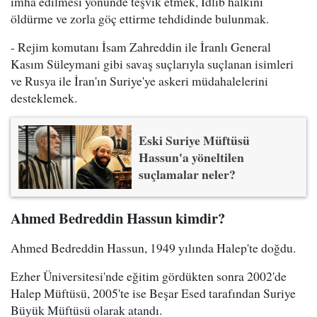
imha edilmesi yönünde teşvik etmek, İdlib halkını
öldürme ve zorla göç ettirme tehdidinde bulunmak.
- Rejim komutanı İsam Zahreddin ile İranlı General
Kasım Süleymani gibi savaş suçlarıyla suçlanan isimleri
ve Rusya ile İran'ın Suriye'ye askeri müdahalelerini
desteklemek.
Eski Suriye Müftüsü
Hassun'a yöneltilen
suçlamalar neler?
Ahmed Bedreddin Hassun kimdir?
Ahmed Bedreddin Hassun, 1949 yılında Halep'te doğdu.
Ezher Üniversitesi'nde eğitim gördükten sonra 2002'de
Halep Müftüsü, 2005'te ise Beşar Esed tarafından Suriye
Büyük Müftüsü olarak atandı.