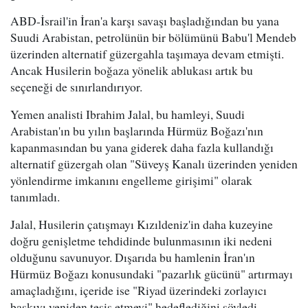
ABD-İsrail'in İran'a karşı savaşı başladığından bu yana
Suudi Arabistan, petrolünün bir bölümünü Babu'l Mendeb
üzerinden alternatif güzergahla taşımaya devam etmişti.
Ancak Husilerin boğaza yönelik ablukası artık bu
seçeneği de sınırlandırıyor.
Yemen analisti Ibrahim Jalal, bu hamleyi, Suudi
Arabistan'ın bu yılın başlarında Hürmüz Boğazı'nın
kapanmasından bu yana giderek daha fazla kullandığı
alternatif güzergah olan "Süveyş Kanalı üzerinden yeniden
yönlendirme imkanını engelleme girişimi" olarak
tanımladı.
Jalal, Husilerin çatışmayı Kızıldeniz'in daha kuzeyine
doğru genişletme tehdidinde bulunmasının iki nedeni
olduğunu savunuyor. Dışarıda bu hamlenin İran'ın
Hürmüz Boğazı konusundaki "pazarlık gücünü" artırmayı
amaçladığını, içeride ise "Riyad üzerindeki zorlayıcı
baskıyı yeniden tesis etmeyi" hedeflediğini söyledi.