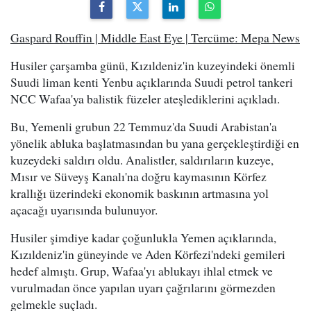
Gaspard Rouffin | Middle East Eye | Tercüme: Mepa News
Husiler çarşamba günü, Kızıldeniz'in kuzeyindeki önemli
Suudi liman kenti Yenbu açıklarında Suudi petrol tankeri
NCC Wafaa'ya balistik füzeler ateşlediklerini açıkladı.
Bu, Yemenli grubun 22 Temmuz'da Suudi Arabistan'a
yönelik abluka başlatmasından bu yana gerçekleştirdiği en
kuzeydeki saldırı oldu. Analistler, saldırıların kuzeye,
Mısır ve Süveyş Kanalı'na doğru kaymasının Körfez
krallığı üzerindeki ekonomik baskının artmasına yol
açacağı uyarısında bulunuyor.
Husiler şimdiye kadar çoğunlukla Yemen açıklarında,
Kızıldeniz'in güneyinde ve Aden Körfezi'ndeki gemileri
hedef almıştı. Grup, Wafaa'yı ablukayı ihlal etmek ve
vurulmadan önce yapılan uyarı çağrılarını görmezden
gelmekle suçladı.