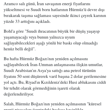
Aramco salı günü, İran savaşının enerji fiyatlarını
yükseltmesi ve Suudi boru hatlarının Hürmüz'ü devre dışı
bırakarak taşıma sağlaması sayesinde ikinci çeyrek karının
yüzde 33 arttığını açıkladı.
Bohl'a göre "Suudi ihracatının büyük bir düşüş yaşayıp
yaşamayacağı veya bunun yalnızca uyum
sağlayabilecekleri aşağı yönlü bir baskı olup olmadığı
henüz belli değil".
Bu hafta Hürmüz Boğazı'nın yeniden açılmasını
sağlayabilecek İran-Umman anlaşmasına ilişkin umutlar,
Suudi Arabistan'ın Asya'ya sattığı ana petrol türünün
fiyatını 50 sent düşürerek varil başına 2 dolar gerilemesine
yol açtı. Bu, Riyad'ın Kızıldeniz'deki Husi ablukasını ciddi
bir tehdit olarak görmediğinin işareti olarak
değerlendiriliyor.
Salah, Hürmüz Boğazı'nın yeniden açılmasının "küresel
enerji piyasaları üzerindeki baskıyı kesinlikle