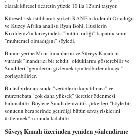
olarak küresel ticaretin yüzde 10 ila 12'sini taşıyor.
Küresel risk istihbaratı şirketi RANE'in kıdemli Ortadoğu
ve Kuzey Afrika analisti Ryan Bohl, Husilerin
Kızıldeniz'in kuzeyindeki "bütün trafiği" kapatmasının
"muhtemel olmadığını" söyledi.
Bunun yerine Mısır limanlarını ve Süveyş Kanalı'nı
vurarak "inandırıcı bir tehdit" olduklarını gösterebilir ve
Suudileri "gemilerini gizlemek için tedbirler almaya"
zorlayabilirler.
Bu tedbirler arasında "vericilerin kapatılması" ve
mürettebata "çok daha yüksek" ücretler ödenmesi
bulunabilir. Böylece Suudi denizcilik şirketleri "böyle bir
sonucun beraberinde getirdiği bütün savaş risklerini
üstlenmek" zorunda kalabilir.
Süveyş Kanalı üzerinden yeniden yönlendirme