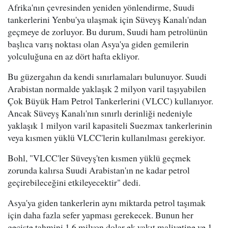
Afrika'nın çevresinden yeniden yönlendirme, Suudi
tankerlerini Yenbu'ya ulaşmak için Süveyş Kanalı'ndan
geçmeye de zorluyor. Bu durum, Suudi ham petrolünün
başlıca varış noktası olan Asya'ya giden gemilerin
yolculuğuna en az dört hafta ekliyor.
Bu güzergahın da kendi sınırlamaları bulunuyor. Suudi
Arabistan normalde yaklaşık 2 milyon varil taşıyabilen
Çok Büyük Ham Petrol Tankerlerini (VLCC) kullanıyor.
Ancak Süveyş Kanalı'nın sınırlı derinliği nedeniyle
yaklaşık 1 milyon varil kapasiteli Suezmax tankerlerinin
veya kısmen yüklü VLCC'lerin kullanılması gerekiyor.
Bohl, "VLCC'ler Süveyş'ten kısmen yüklü geçmek
zorunda kalırsa Suudi Arabistan'ın ne kadar petrol
geçirebileceğini etkileyecektir" dedi.
Asya'ya giden tankerlerin aynı miktarda petrol taşımak
için daha fazla sefer yapması gerekecek. Bunun her
geçişte tahmini 1.6 milyon dolar ek yakıt maliyetine ve 1