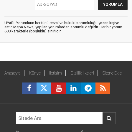
UYARI: Yorumların her türlü cezai ve hukuki sorumluluğu yazan kişiye
aittir. Mepa News, yapılan yorumlardan sorumlu değildir. Her bir yorum
600 karakterle (boşluklu) sınırlıdır.
Anasayfa
Künye
İletişim
Gizlilik İlkeleri
Sitene Ekle