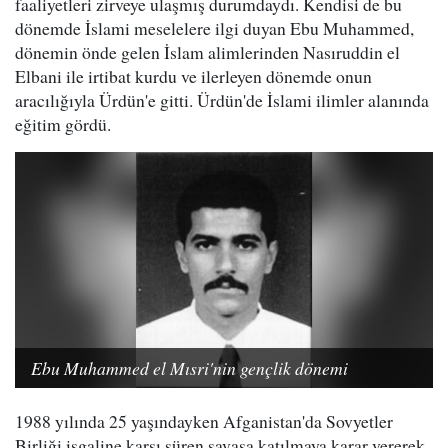
faaliyetleri zirveye ulaşmış durumdaydı. Kendisi de bu
dönemde İslami meselelere ilgi duyan Ebu Muhammed,
dönemin önde gelen İslam alimlerinden Nasıruddin el
Elbani ile irtibat kurdu ve ilerleyen dönemde onun
aracılığıyla Ürdün'e gitti. Ürdün'de İslami ilimler alanında
eğitim gördü.
Ebu Muhammed el Mısri'nin gençlik dönemi
1988 yılında 25 yaşındayken Afganistan'da Sovyetler
Birliği işgaline karşı süren savaşa katılmaya karar vererek