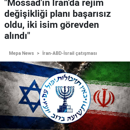
"Mossad'ın İran'da rejim
değişikliği planı başarısız
oldu, iki isim görevden
alındı"
Mepa News
>
İran-ABD-İsrail çatışması