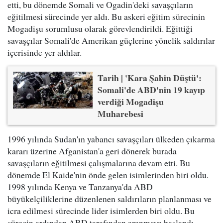
etti, bu dönemde Somali ve Ogadin'deki savaşçıların
eğitilmesi sürecinde yer aldı. Bu askeri eğitim sürecinin
Mogadişu sorumlusu olarak görevlendirildi. Eğittiği
savaşçılar Somali'de Amerikan güçlerine yönelik saldırılar
içerisinde yer aldılar.
Tarih | 'Kara Şahin Düştü':
Somali'de ABD'nin 19 kayıp
verdiği Mogadişu
Muharebesi
1996 yılında Sudan'ın yabancı savaşçıları ülkeden çıkarma
kararı üzerine Afganistan'a geri dönerek burada
savaşçıların eğitilmesi çalışmalarına devam etti. Bu
dönemde El Kaide'nin önde gelen isimlerinden biri oldu.
1998 yılında Kenya ve Tanzanya'da ABD
büyükelçiliklerine düzenlenen saldırıların planlanması ve
icra edilmesi sürecinde lider isimlerden biri oldu. Bu
sürecin ardından ABD tarafından aranmaya başlandı.