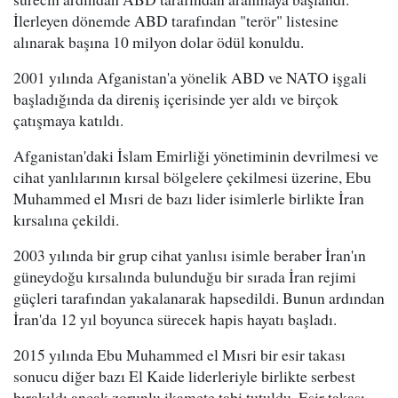
İlerleyen dönemde ABD tarafından "terör" listesine
alınarak başına 10 milyon dolar ödül konuldu.
2001 yılında Afganistan'a yönelik ABD ve NATO işgali
başladığında da direniş içerisinde yer aldı ve birçok
çatışmaya katıldı.
Afganistan'daki İslam Emirliği yönetiminin devrilmesi ve
cihat yanlılarının kırsal bölgelere çekilmesi üzerine, Ebu
Muhammed el Mısri de bazı lider isimlerle birlikte İran
kırsalına çekildi.
2003 yılında bir grup cihat yanlısı isimle beraber İran'ın
güneydoğu kırsalında bulunduğu bir sırada İran rejimi
güçleri tarafından yakalanarak hapsedildi. Bunun ardından
İran'da 12 yıl boyunca sürecek hapis hayatı başladı.
2015 yılında Ebu Muhammed el Mısri bir esir takası
sonucu diğer bazı El Kaide liderleriyle birlikte serbest
bırakıldı ancak zorunlu ikamete tabi tutuldu. Esir takası,