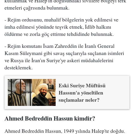
kullanmak ve Halep'in doğusundaki sivillere bölgeyi terk
etmeleri çağrısında bulunmak.
- Rejim ordusunu, muhalif bölgelerin yok edilmesi ve
imha edilmesi yönünde teşvik etmek, İdlib halkını
öldürme ve zorla göç ettirme tehdidinde bulunmak.
- Rejim komutanı İsam Zahreddin ile İranlı General
Kasım Süleymani gibi savaş suçlarıyla suçlanan isimleri
ve Rusya ile İran'ın Suriye'ye askeri müdahalelerini
desteklemek.
Eski Suriye Müftüsü
Hassun'a yöneltilen
suçlamalar neler?
Ahmed Bedreddin Hassun kimdir?
Ahmed Bedreddin Hassun, 1949 yılında Halep'te doğdu.