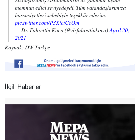
Sıkılaştırılmış kısıtlamaların ilk gününde uyum
memnun edici seviyedeydi. Tüm vatandaşlarımıza
hassasiyetleri sebebiyle teşekkür ederim.
pic.twitter.com/P3XictCcOm
— Dr. Fahrettin Koca (@drfahrettinkoca)
April 30,
2021
Kaynak: DW Türkçe
İlgili Haberler