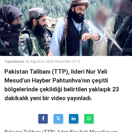
Yayınlanma:
06 Ağustos 2026 Perşembe 16:15
Pakistan Talibanı (TTP), lideri Nur Veli
Mesud'un Hayber Pahtunhva'nın çeşitli
bölgelerinde çekildiği belirtilen yaklaşık 23
dakikalık yeni bir video yayınladı.
Pakistan Talibanı (TTP), lideri Nur Veli Mesud'un yer