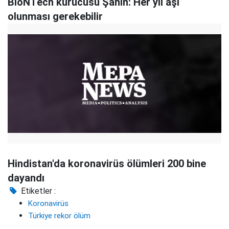
BioNTech kurucusu Şahin: Her yıl aşı
olunması gerekebilir
Hindistan'da koronavirüs ölümleri 200 bine
dayandı
Etiketler :
Koronavirüs
Türkiye rekor ölüm