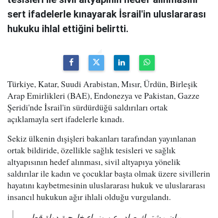
sert ifadelerle kınayarak İsrail'in uluslararası
hukuku ihlal ettiğini belirtti.
Türkiye, Katar, Suudi Arabistan, Mısır, Ürdün, Birleşik
Arap Emirlikleri (BAE), Endonezya ve Pakistan, Gazze
Şeridi'nde İsrail'in sürdürdüğü saldırıları ortak
açıklamayla sert ifadelerle kınadı.
Sekiz ülkenin dışişleri bakanları tarafından yayınlanan
ortak bildiride, özellikle sağlık tesisleri ve sağlık
altyapısının hedef alınması, sivil altyapıya yönelik
saldırılar ile kadın ve çocuklar başta olmak üzere sivillerin
hayatını kaybetmesinin uluslararası hukuk ve uluslararası
insancıl hukukun ağır ihlali olduğu vurgulandı.
بيان مشترك صادر عن وزراء خارجية دولة قطر،