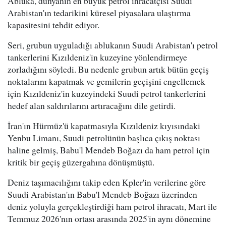
Abluka, dünyanın en büyük petrol ihracatçısı Suudi
Arabistan'ın tedarikini küresel piyasalara ulaştırma
kapasitesini tehdit ediyor.
Seri, grubun uyguladığı ablukanın Suudi Arabistan'ı petrol
tankerlerini Kızıldeniz'in kuzeyine yönlendirmeye
zorladığını söyledi. Bu nedenle grubun artık bütün geçiş
noktalarını kapatmak ve gemilerin geçişini engellemek
için Kızıldeniz'in kuzeyindeki Suudi petrol tankerlerini
hedef alan saldırılarını artıracağını dile getirdi.
İran'ın Hürmüz'ü kapatmasıyla Kızıldeniz kıyısındaki
Yenbu Limanı, Suudi petrolünün başlıca çıkış noktası
haline gelmiş, Babu'l Mendeb Boğazı da ham petrol için
kritik bir geçiş güzergahına dönüşmüştü.
Deniz taşımacılığını takip eden Kpler'in verilerine göre
Suudi Arabistan'ın Babu'l Mendeb Boğazı üzerinden
deniz yoluyla gerçekleştirdiği ham petrol ihracatı, Mart ile
Temmuz 2026'nın ortası arasında 2025'in aynı dönemine