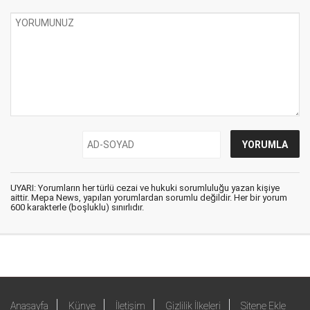
UYARI: Yorumların her türlü cezai ve hukuki sorumluluğu yazan kişiye
aittir. Mepa News, yapılan yorumlardan sorumlu değildir. Her bir yorum
600 karakterle (boşluklu) sınırlıdır.
Anasayfa
Künye
İletişim
Gizlilik İlkeleri
Sitene Ekle