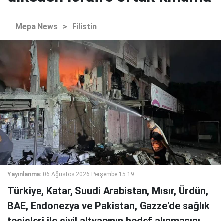
Mepa News
>
Filistin
Yayınlanma:
06 Ağustos 2026 Perşembe 15:19
Türkiye, Katar, Suudi Arabistan, Mısır, Ürdün,
BAE, Endonezya ve Pakistan, Gazze'de sağlık
tesisleri ile sivil altyapının hedef alınmasını