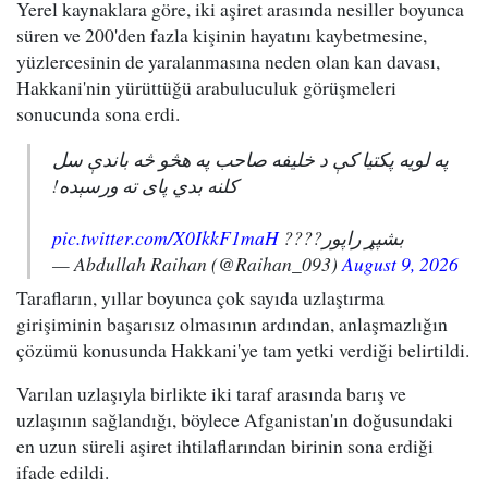
Yerel kaynaklara göre, iki aşiret arasında nesiller boyunca
süren ve 200'den fazla kişinin hayatını kaybetmesine,
yüzlercesinin de yaralanmasına neden olan kan davası,
Hakkani'nin yürüttüğü arabuluculuk görüşmeleri
sonucunda sona erdi.
په لویه پکتیا کې د خلیفه صاحب په هڅو څه باندې سل
کلنه بدي پای ته ورسېده!
pic.twitter.com/X0IkkF1maH
بشپړ راپور????
— Abdullah Raihan (@Raihan_093)
August 9, 2026
Tarafların, yıllar boyunca çok sayıda uzlaştırma
girişiminin başarısız olmasının ardından, anlaşmazlığın
çözümü konusunda Hakkani'ye tam yetki verdiği belirtildi.
Varılan uzlaşıyla birlikte iki taraf arasında barış ve
uzlaşının sağlandığı, böylece Afganistan'ın doğusundaki
en uzun süreli aşiret ihtilaflarından birinin sona erdiği
ifade edildi.