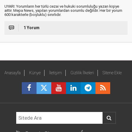
UYARI: Yorumların her türlü cezai ve hukuki sorumluluğu yazan kişiye
aittir. Mepa News, yapılan yorumlardan sorumlu değildir. Her bir yorum
600 karakterle (boşluklu) sınırlıdır.
1 Yorum
Anasayfa
Künye
İletişim
Gizlilik İlkeleri
Sitene Ekle