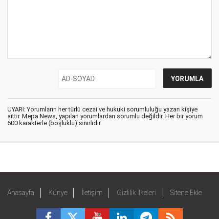
UYARI: Yorumların her türlü cezai ve hukuki sorumluluğu yazan kişiye
aittir. Mepa News, yapılan yorumlardan sorumlu değildir. Her bir yorum
600 karakterle (boşluklu) sınırlıdır.
Anasayfa
Künye
İletişim
Gizlilik İlkeleri
Sitene Ekle