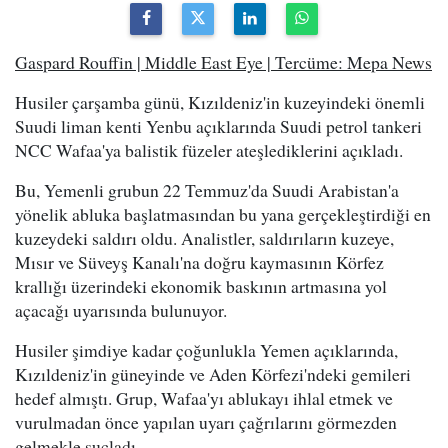
Gaspard Rouffin | Middle East Eye | Tercüme: Mepa News
Husiler çarşamba günü, Kızıldeniz'in kuzeyindeki önemli
Suudi liman kenti Yenbu açıklarında Suudi petrol tankeri
NCC Wafaa'ya balistik füzeler ateşlediklerini açıkladı.
Bu, Yemenli grubun 22 Temmuz'da Suudi Arabistan'a
yönelik abluka başlatmasından bu yana gerçekleştirdiği en
kuzeydeki saldırı oldu. Analistler, saldırıların kuzeye,
Mısır ve Süveyş Kanalı'na doğru kaymasının Körfez
krallığı üzerindeki ekonomik baskının artmasına yol
açacağı uyarısında bulunuyor.
Husiler şimdiye kadar çoğunlukla Yemen açıklarında,
Kızıldeniz'in güneyinde ve Aden Körfezi'ndeki gemileri
hedef almıştı. Grup, Wafaa'yı ablukayı ihlal etmek ve
vurulmadan önce yapılan uyarı çağrılarını görmezden
gelmekle suçladı.