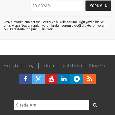
UYARI: Yorumların her türlü cezai ve hukuki sorumluluğu yazan kişiye
aittir. Mepa News, yapılan yorumlardan sorumlu değildir. Her bir yorum
600 karakterle (boşluklu) sınırlıdır.
Anasayfa
Künye
İletişim
Gizlilik İlkeleri
Sitene Ekle