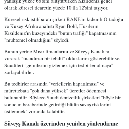
yaklaşık yüzde 66'sını oluştururken Kızıldeniz genel
olarak küresel ticaretin yüzde 10 ila 12'sini taşıyor.
Küresel risk istihbaratı şirketi RANE'in kıdemli Ortadoğu
ve Kuzey Afrika analisti Ryan Bohl, Husilerin
Kızıldeniz'in kuzeyindeki "bütün trafiği" kapatmasının
"muhtemel olmadığını" söyledi.
Bunun yerine Mısır limanlarını ve Süveyş Kanalı'nı
vurarak "inandırıcı bir tehdit" olduklarını gösterebilir ve
Suudileri "gemilerini gizlemek için tedbirler almaya"
zorlayabilirler.
Bu tedbirler arasında "vericilerin kapatılması" ve
mürettebata "çok daha yüksek" ücretler ödenmesi
bulunabilir. Böylece Suudi denizcilik şirketleri "böyle bir
sonucun beraberinde getirdiği bütün savaş risklerini
üstlenmek" zorunda kalabilir.
Süveyş Kanalı üzerinden yeniden yönlendirme