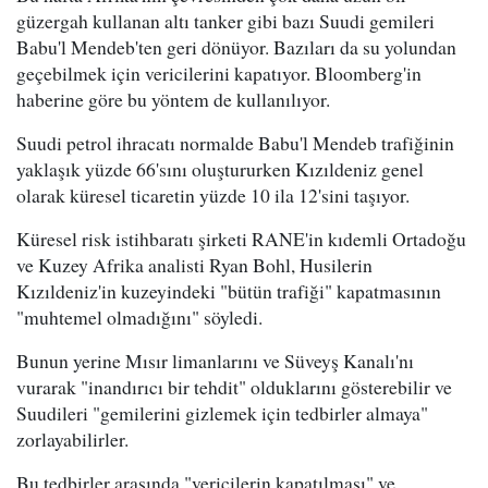
güzergah kullanan altı tanker gibi bazı Suudi gemileri
Babu'l Mendeb'ten geri dönüyor. Bazıları da su yolundan
geçebilmek için vericilerini kapatıyor. Bloomberg'in
haberine göre bu yöntem de kullanılıyor.
Suudi petrol ihracatı normalde Babu'l Mendeb trafiğinin
yaklaşık yüzde 66'sını oluştururken Kızıldeniz genel
olarak küresel ticaretin yüzde 10 ila 12'sini taşıyor.
Küresel risk istihbaratı şirketi RANE'in kıdemli Ortadoğu
ve Kuzey Afrika analisti Ryan Bohl, Husilerin
Kızıldeniz'in kuzeyindeki "bütün trafiği" kapatmasının
"muhtemel olmadığını" söyledi.
Bunun yerine Mısır limanlarını ve Süveyş Kanalı'nı
vurarak "inandırıcı bir tehdit" olduklarını gösterebilir ve
Suudileri "gemilerini gizlemek için tedbirler almaya"
zorlayabilirler.
Bu tedbirler arasında "vericilerin kapatılması" ve