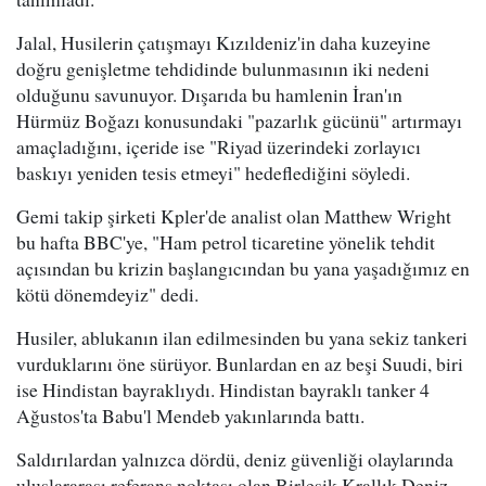
Jalal, Husilerin çatışmayı Kızıldeniz'in daha kuzeyine
doğru genişletme tehdidinde bulunmasının iki nedeni
olduğunu savunuyor. Dışarıda bu hamlenin İran'ın
Hürmüz Boğazı konusundaki "pazarlık gücünü" artırmayı
amaçladığını, içeride ise "Riyad üzerindeki zorlayıcı
baskıyı yeniden tesis etmeyi" hedeflediğini söyledi.
Gemi takip şirketi Kpler'de analist olan Matthew Wright
bu hafta BBC'ye, "Ham petrol ticaretine yönelik tehdit
açısından bu krizin başlangıcından bu yana yaşadığımız en
kötü dönemdeyiz" dedi.
Husiler, ablukanın ilan edilmesinden bu yana sekiz tankeri
vurduklarını öne sürüyor. Bunlardan en az beşi Suudi, biri
ise Hindistan bayraklıydı. Hindistan bayraklı tanker 4
Ağustos'ta Babu'l Mendeb yakınlarında battı.
Saldırılardan yalnızca dördü, deniz güvenliği olaylarında
uluslararası referans noktası olan Birleşik Krallık Deniz