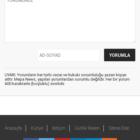
UYARI: Yorumların her türlü cezai ve hukuki sorumluluğu yazan kişiye
aittir. Mepa News, yapılan yorumlardan sorumlu değildir. Her bir yorum
600 karakterle (boşluklu) sınırlıdır.
Anasayfa
Künye
İletişim
Gizlilik İlkeleri
Sitene Ekle