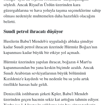
söyledi. Ancak Riyad'ın Ürdün üzerinden kara
güzergahlarına ve hava yoluyla taşıma seçeneklerine sahip
olması nedeniyle muhtemelen daha hazırlıklı olacağını
belirtti.
Suudi petrol ihracatı düşüyor
Husilerin Babu'l Mendeb'e uyguladığı abluka şimdiye
kadar Suudi petrol ihracatı üzerinde Hürmüz Boğazı'nın
kapanması kadar büyük bir etkiye yol açmadı.
Hürmüz üzerinden yapılan ihracat, boğazın 4 Mart'ta
kapanmasından bu yana keskin biçimde azaldı. Ancak
Suudi Arabistan sevkiyatlarının büyük bölümünü
Kızıldeniz'e kaydırdı ve bu nedenle bu su yolu artık
özellikle hassas hale geldi.
Denizcilik istihbaratı şirketi Kpler, Babu'l Mendeb
üzerinden geçen hacmin sekiz kat arttığını tahmin ediyor.
Yenbu ise 1 Ağustos'ta yükleme için beş süper tankerin