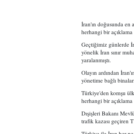
İran'ın doğusunda en a
herhangi bir açıklama
Geçtiğimiz günlerde İr
yönelik İran sınır muha
yaralanmıştı.
Olayın ardından İran'ı
yönetime bağlı binaları
Türkiye'den komşu ülke
herhangi bir açıklama
Dışişleri Bakanı Mevl
trafik kazası geçiren T
Türkiye ile İran her ne