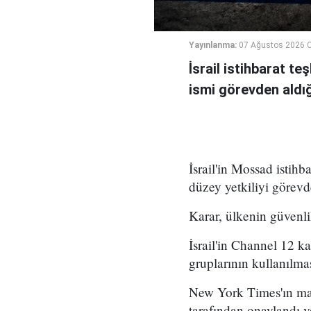
Yayınlanma:
07 Ağustos 2026 
İsrail istihbarat te
ismi görevden aldığı 
İsrail'in Mossad istihb
düzey yetkiliyi görevd
Karar, ülkenin güvenli
İsrail'in Channel 12 k
gruplarının kullanılma
New York Times'ın mar
tarafından onaylandı