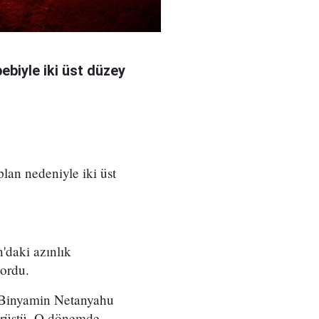
bebiyle iki üst düzey
 plan nedeniyle iki üst
'daki azınlık
yordu.
ı Binyamin Netanyahu
örüştü. O dönemde