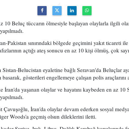
z 10 Beluç tüccarın ölmesiyle başlayan olaylarla ilgili ol
 yapılmadı.
an-Pakistan sınırındaki bölgede geçimini yakıt ticareti il
fızlarının açtığı ateş sonucu en az 10 kişi ölmüş, çok sayı
n Sistan-Belucistan eyaletine bağlı Seravan'da Beluçlar a
 basarak, gösterileri engellemeye çalışan polis araçlarını a
 İran'da yaşanan olaylar ve hayatını kaybeden en az 10 Sü
 yapılmadı.
üt Çavuşoğlu, İran'da olaylar devam ederken sosyal med
iger Woods'a geçmiş olsun dileklerini iletti.
 kadar Suriye, Irak, Libya, Dağlık Karabağ konularında fark