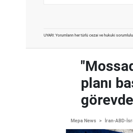
UYARI: Yorumların her türlü cezai ve hukuki sorumlulu
"Mossad'
planı ba
görevden
Mepa News
>
İran-ABD-İsr