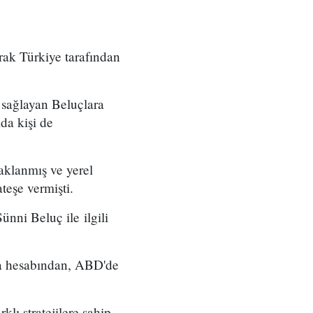
arak Türkiye tarafından
e sağlayan Beluçlara
da kişi de
yaklanmış ve yerel
teşe vermişti.
nni Beluç ile ilgili
ya hesabından, ABD'de
lı stratejilere sahip