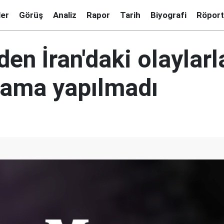
ler
Görüş
Analiz
Rapor
Tarih
Biyografi
Röport
den İran'daki olaylarla
klama yapılmadı