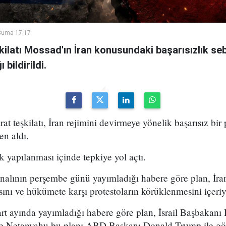
Cuma 17:17
şkilatı Mossad'ın İran konusundaki başarısızlık se
bildirildi.
arat teşkilatı, İran rejimini devirmeye yönelik başarısız bir
en aldı.
k yapılanması içinde tepkiye yol açtı.
analının perşembe günü yayımladığı habere göre plan, İran
sını ve hükümete karşı protestoların körüklenmesini içeri
t ayında yayımladığı habere göre plan, İsrail Başbakan
 ve Netanyahu bu planı ABD Başkanı Donald Trump ile g