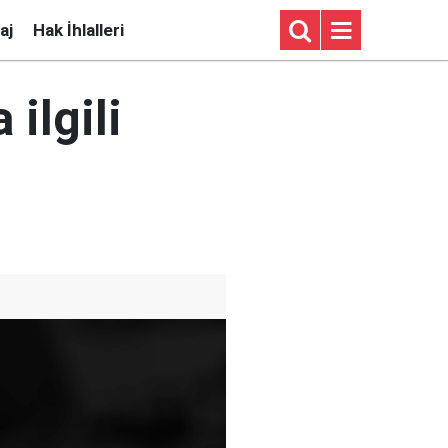
aj
Hak İhlalleri
 ilgili