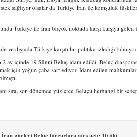
destek sağlıyor olsalar da Türkiye İran ile komşuluk ilişki
unda Türkiye ile İran birçok noktada karşı karşıya gelen i
de ve dışında Türkiye karşıtı bir politika izlediği biliniyor
 2 ay içinde 19 Sünni Beluç idam edildi. Beluç diasporası
ak için yoğun çaba sarf ediyor. İdam edilen mahkumlar 
ılmıştı.
 yanı sıra, son dönemde yüzlerce Beluçu herhangi bir seb
İran güçleri Beluç tüccarlara ateş açtı: 10 ölü