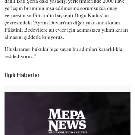
dahil Batı Şeria’daki yasadışı yerleşimlerinde 2000 ilave
yerleşim biriminin inşa edilmesine sorumsuzca onay
vermesini ve Filistin’in başkenti Doğu Kudüs’ün
çevresindeki 'Ayrım Duvarı'nın diğer yakasında kalan
Filistinli Bedevilere ait evler için acımasızca yıkım kararı
almasını şiddetle kınıyoruz.
Uluslararası hukuku hiçe sayan bu adımları kararlılıkla
reddediyoruz."
İlgili Haberler