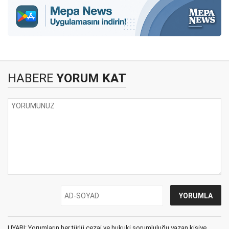
HABERE
YORUM KAT
UYARI: Yorumların her türlü cezai ve hukuki sorumluluğu yazan kişiye