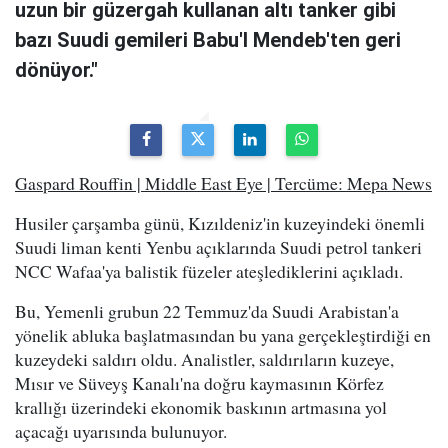
uzun bir güzergah kullanan altı tanker gibi
bazı Suudi gemileri Babu'l Mendeb'ten geri
dönüyor."
Gaspard Rouffin | Middle East Eye | Tercüme: Mepa News
Husiler çarşamba günü, Kızıldeniz'in kuzeyindeki önemli
Suudi liman kenti Yenbu açıklarında Suudi petrol tankeri
NCC Wafaa'ya balistik füzeler ateşlediklerini açıkladı.
Bu, Yemenli grubun 22 Temmuz'da Suudi Arabistan'a
yönelik abluka başlatmasından bu yana gerçekleştirdiği en
kuzeydeki saldırı oldu. Analistler, saldırıların kuzeye,
Mısır ve Süveyş Kanalı'na doğru kaymasının Körfez
krallığı üzerindeki ekonomik baskının artmasına yol
açacağı uyarısında bulunuyor.