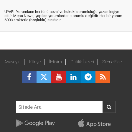
UYARI: Yorumların her türlü cezai ve hukuki sorumluluğu yazan kişiye
aittir. Mepa News, yapılan yorumlardan sorumlu değildir. Her bir yorum
600 karakterle (boşluklu) sınırlıdır.
Anasayfa
Künye
İletişim
Gizlilik İlkeleri
Sitene Ekle