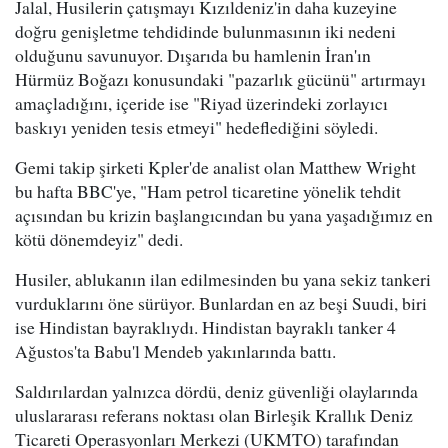
Jalal, Husilerin çatışmayı Kızıldeniz'in daha kuzeyine
doğru genişletme tehdidinde bulunmasının iki nedeni
olduğunu savunuyor. Dışarıda bu hamlenin İran'ın
Hürmüz Boğazı konusundaki "pazarlık gücünü" artırmayı
amaçladığını, içeride ise "Riyad üzerindeki zorlayıcı
baskıyı yeniden tesis etmeyi" hedeflediğini söyledi.
Gemi takip şirketi Kpler'de analist olan Matthew Wright
bu hafta BBC'ye, "Ham petrol ticaretine yönelik tehdit
açısından bu krizin başlangıcından bu yana yaşadığımız en
kötü dönemdeyiz" dedi.
Husiler, ablukanın ilan edilmesinden bu yana sekiz tankeri
vurduklarını öne sürüyor. Bunlardan en az beşi Suudi, biri
ise Hindistan bayraklıydı. Hindistan bayraklı tanker 4
Ağustos'ta Babu'l Mendeb yakınlarında battı.
Saldırılardan yalnızca dördü, deniz güvenliği olaylarında
uluslararası referans noktası olan Birleşik Krallık Deniz
Ticareti Operasyonları Merkezi (UKMTO) tarafından