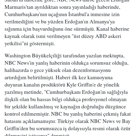
Marmaris'tan ayrıldıktan sonra yayınladığı haberinde,
Cumhurbaşkanı'nın uçağının İstanbul'a inmesine izin
verilmediğini ve bu yüzden Erdoğan'ın Almanya'ya
sığınma için başvurduğunu öne sürmüştü. Kanal haberine
kaynak olarak ismi verilmeyen "üst düzey ABD askeri
yetkilisi"ni göstermişti.
Washington Büyükelçiliği tarafından yazılan mektupta,
NBC News'in yanlış haberinin oldukça sorumsuz olduğu,
halihazırda o gece yüksek olan dezenformasyonu
artırdığım belirtilmişti. Haberi ilk kez kamuoyuna
duyuran kanalın prodüktörü Kyle Griffin'e de yönelik
yazılmış metinde, "Cumhurbaşkanı Erdoğan'ın sağlığıyla
ilişkili olan bu hassas bilgi oldukça profesyonel olmayan
bir şekilde kullanılmış ve kaynağın doğruluğu düzgünce
kontrol edilmemiştir. NBC bu yanlış haberini çekmiş fakat
hatasını açıklamamıştır. Türkiye olarak NBC News ve Bay
Griffin'den bu sorumsuzca iş dolayısıyla resmi olarak özür
dilemesini istiyoruz" denmişti.