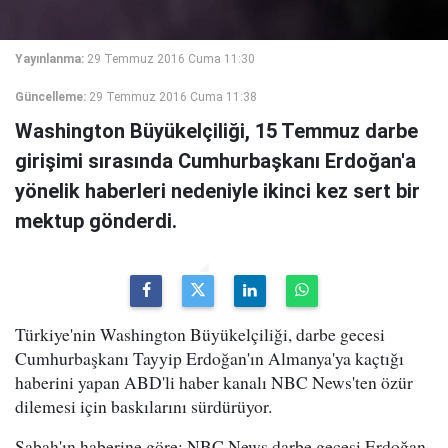
Yayınlanma:
29 Temmuz 2016 Cuma 11:30
Güncelleme:
29 Temmuz 2016 Cuma 11:38
Washington Büyükelçiliği, 15 Temmuz darbe
girişimi sırasında Cumhurbaşkanı Erdoğan'a
yönelik haberleri nedeniyle ikinci kez sert bir
mektup gönderdi.
Türkiye'nin Washington Büyükelçiliği, darbe gecesi
Cumhurbaşkanı Tayyip Erdoğan'ın Almanya'ya kaçtığı
haberini yapan ABD'li haber kanalı NBC News'ten özür
dilemesi için baskılarını sürdürüyor.
Sabah'ın haberine göre; NBC News darbe gecesi Erdoğan