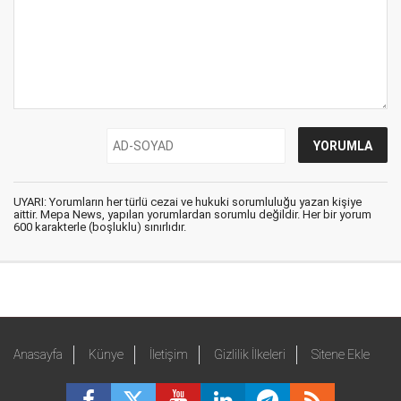
UYARI: Yorumların her türlü cezai ve hukuki sorumluluğu yazan kişiye
aittir. Mepa News, yapılan yorumlardan sorumlu değildir. Her bir yorum
600 karakterle (boşluklu) sınırlıdır.
Anasayfa
Künye
İletişim
Gizlilik İlkeleri
Sitene Ekle