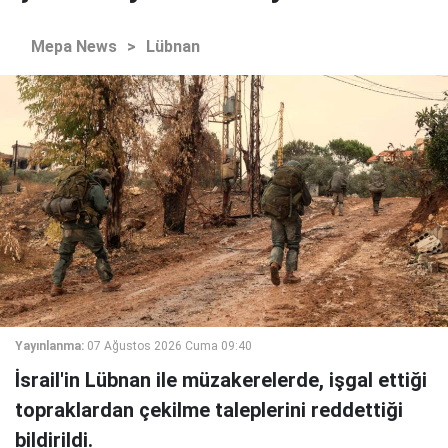
Mepa News
>
Lübnan
Yayınlanma:
07 Ağustos 2026 Cuma 09:40
İsrail'in Lübnan ile müzakerelerde, işgal ettiği
topraklardan çekilme taleplerini reddettiği
bildirildi.