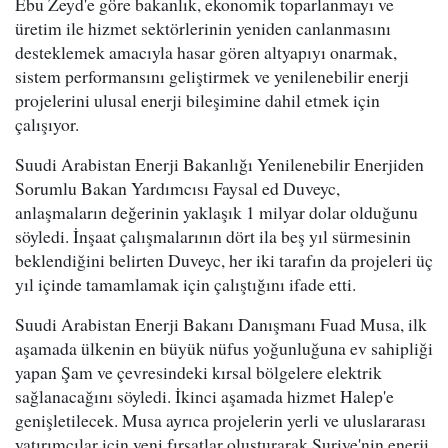
Ebu Zeyd'e göre bakanlık, ekonomik toparlanmayı ve
üretim ile hizmet sektörlerinin yeniden canlanmasını
desteklemek amacıyla hasar gören altyapıyı onarmak,
sistem performansını geliştirmek ve yenilenebilir enerji
projelerini ulusal enerji bileşimine dahil etmek için
çalışıyor.
Suudi Arabistan Enerji Bakanlığı Yenilenebilir Enerjiden
Sorumlu Bakan Yardımcısı Faysal ed Duveyc,
anlaşmaların değerinin yaklaşık 1 milyar dolar olduğunu
söyledi. İnşaat çalışmalarının dört ila beş yıl sürmesinin
beklendiğini belirten Duveyc, her iki tarafın da projeleri üç
yıl içinde tamamlamak için çalıştığını ifade etti.
Suudi Arabistan Enerji Bakanı Danışmanı Fuad Musa, ilk
aşamada ülkenin en büyük nüfus yoğunluğuna ev sahipliği
yapan Şam ve çevresindeki kırsal bölgelere elektrik
sağlanacağını söyledi. İkinci aşamada hizmet Halep'e
genişletilecek. Musa ayrıca projelerin yerli ve uluslararası
yatırımcılar için yeni fırsatlar oluşturarak Suriye'nin enerji