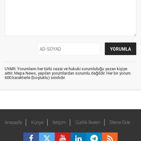
UYARI: Yorumların her türlü cezai ve hukuki sorumluluğu yazan kişiye
aittir. Mepa News, yapılan yorumlardan sorumlu değildir. Her bir yorum
600 karakterle (boşluklu) sınırlıdır.
Anasayfa
Künye
İletişim
Gizlilik İlkeleri
Sitene Ekle