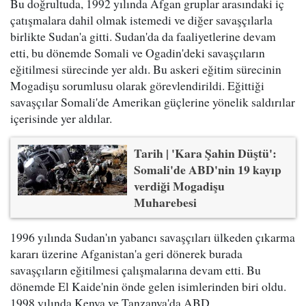
Bu doğrultuda, 1992 yılında Afgan gruplar arasındaki iç
çatışmalara dahil olmak istemedi ve diğer savaşçılarla
birlikte Sudan'a gitti. Sudan'da da faaliyetlerine devam
etti, bu dönemde Somali ve Ogadin'deki savaşçıların
eğitilmesi sürecinde yer aldı. Bu askeri eğitim sürecinin
Mogadişu sorumlusu olarak görevlendirildi. Eğittiği
savaşçılar Somali'de Amerikan güçlerine yönelik saldırılar
içerisinde yer aldılar.
Tarih | 'Kara Şahin Düştü':
Somali'de ABD'nin 19 kayıp
verdiği Mogadişu
Muharebesi
1996 yılında Sudan'ın yabancı savaşçıları ülkeden çıkarma
kararı üzerine Afganistan'a geri dönerek burada
savaşçıların eğitilmesi çalışmalarına devam etti. Bu
dönemde El Kaide'nin önde gelen isimlerinden biri oldu.
1998 yılında Kenya ve Tanzanya'da ABD