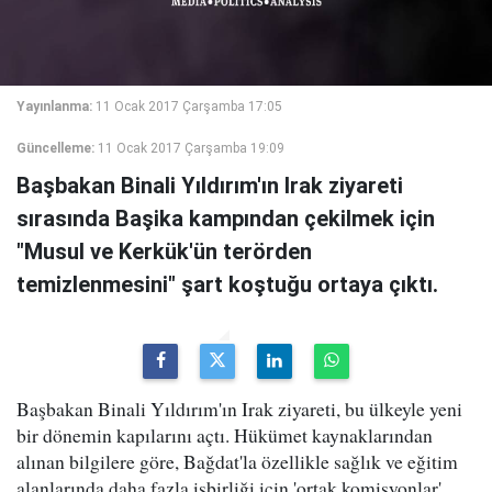
Yayınlanma:
11 Ocak 2017 Çarşamba 17:05
Güncelleme:
11 Ocak 2017 Çarşamba 19:09
Başbakan Binali Yıldırım'ın Irak ziyareti
sırasında Başika kampından çekilmek için
"Musul ve Kerkük'ün terörden
temizlenmesini" şart koştuğu ortaya çıktı.
Başbakan Binali Yıldırım'ın Irak ziyareti, bu ülkeyle yeni
bir dönemin kapılarını açtı. Hükümet kaynaklarından
alınan bilgilere göre, Bağdat'la özellikle sağlık ve eğitim
alanlarında daha fazla işbirliği için 'ortak komisyonlar'