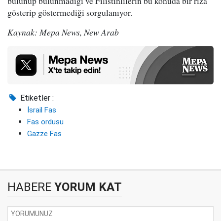
bulunup bulunmadığı ve Filistinlilerin bu konuda bir rıza
gösterip göstermediği sorgulanıyor.
Kaynak: Mepa News, New Arab
Etiketler :
İsrail Fas
Fas ordusu
Gazze Fas
HABERE
YORUM KAT