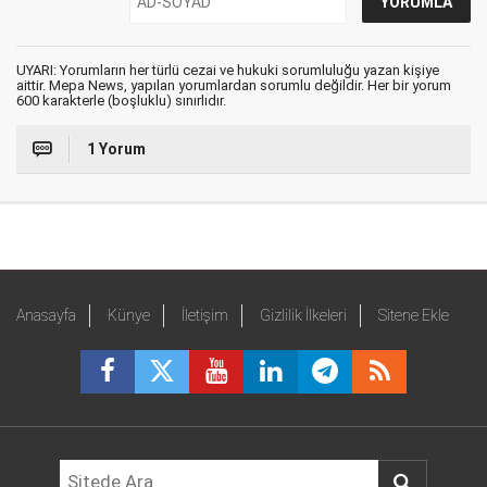
UYARI: Yorumların her türlü cezai ve hukuki sorumluluğu yazan kişiye
aittir. Mepa News, yapılan yorumlardan sorumlu değildir. Her bir yorum
600 karakterle (boşluklu) sınırlıdır.
1 Yorum
Anasayfa
Künye
İletişim
Gizlilik İlkeleri
Sitene Ekle