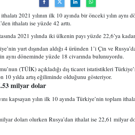
ithalatı 2021 yılının ilk 10 ayında bir önceki yılın aynı 
en ithalatı ise yüzde 42 arttı.
stasında 2021 yılında iki ülkenin payı yüzde 22,6’ya kadar
iye’nin yurt dışından aldığı 4 üründen 1’i Çin ve Rusya’da
’nin aynı döneminde yüzde 18 civarında bulunuyordu.
mu’nun (TÜİK) açıkladığı dış ticaret istatistikleri Türkiye
on 10 yılda artış eğiliminde olduğunu gösteriyor.
.53 milyar dolar
ı kapsayan yılın ilk 10 ayında Türkiye’nin toplam ithala
milyar doları olurken Rusya’dan ithalat ise 22,61 milyar d