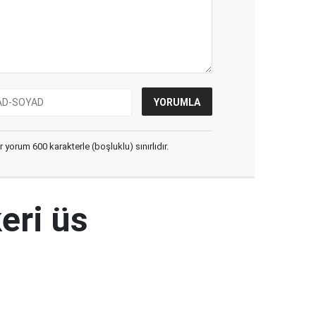
yorum 600 karakterle (boşluklu) sınırlıdır.
eri üs