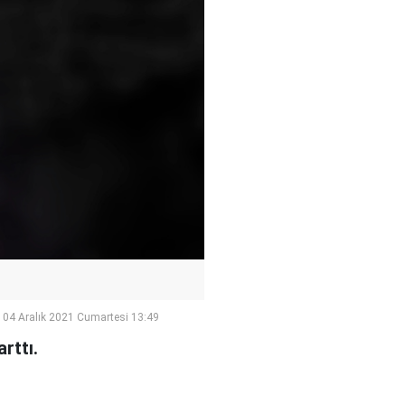
04 Aralık 2021 Cumartesi 13:49
rttı.