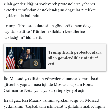
silah gönderildiğini söyleyerek protestoların yabancı
aktörler tarafından desteklendiğini doğrular nitelikte
açıklamada bulundu.
Trump, "Protestoculara silah gönderdik, hem de çok
sayıda" dedi ve "Kürtlerin silahları kendilerine
sakladığını" iddia etti.
Trump İranlı protestoculara
silah gönderdiklerini itiraf
etti
İki Mossad yetkilisinin görevden alınması kararı, İsrail
güvenlik yapılanması içinde Mossad başkanı Roman
Gofman ve Netanyahu'ya karşı tepkiye yol açtı.
İsrail gazetesi Maariv, ismini açıklamadığı bir Mossad
yetkilisinin "başbakanın istihbarat teşkilatını mahvettiğini