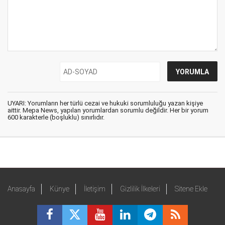
UYARI: Yorumların her türlü cezai ve hukuki sorumluluğu yazan kişiye
aittir. Mepa News, yapılan yorumlardan sorumlu değildir. Her bir yorum
600 karakterle (boşluklu) sınırlıdır.
Anasayfa
Künye
İletişim
Gizlilik İlkeleri
Sitene Ekle