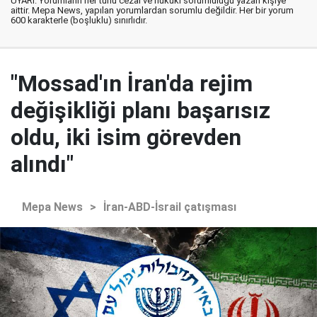
UYARI: Yorumların her türlü cezai ve hukuki sorumluluğu yazan kişiye
aittir. Mepa News, yapılan yorumlardan sorumlu değildir. Her bir yorum
600 karakterle (boşluklu) sınırlıdır.
"Mossad'ın İran'da rejim
değişikliği planı başarısız
oldu, iki isim görevden
alındı"
Mepa News
>
İran-ABD-İsrail çatışması