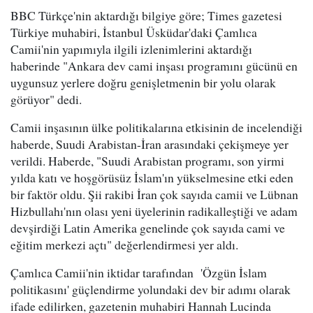
BBC Türkçe'nin aktardığı bilgiye göre; Times gazetesi
Türkiye muhabiri, İstanbul Üsküdar'daki Çamlıca
Camii'nin yapımıyla ilgili izlenimlerini aktardığı
haberinde "Ankara dev cami inşası programını gücünü en
uygunsuz yerlere doğru genişletmenin bir yolu olarak
görüyor" dedi.
Camii inşasının ülke politikalarına etkisinin de incelendiği
haberde, Suudi Arabistan-İran arasındaki çekişmeye yer
verildi. Haberde, "Suudi Arabistan programı, son yirmi
yılda katı ve hoşgörüsüz İslam'ın yükselmesine etki eden
bir faktör oldu. Şii rakibi İran çok sayıda camii ve Lübnan
Hizbullahı'nın olası yeni üyelerinin radikalleştiği ve adam
devşirdiği Latin Amerika genelinde çok sayıda cami ve
eğitim merkezi açtı" değerlendirmesi yer aldı.
Çamlıca Camii'nin iktidar tarafından 'Özgün İslam
politikasını' güçlendirme yolundaki dev bir adımı olarak
ifade edilirken, gazetenin muhabiri Hannah Lucinda