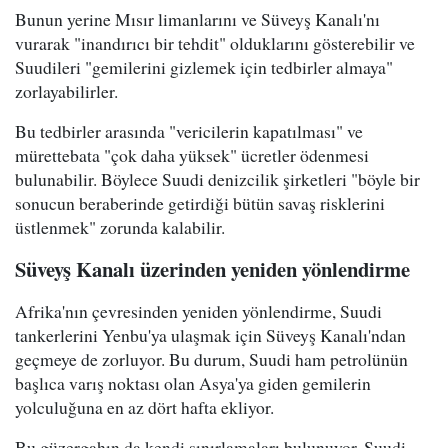
Bunun yerine Mısır limanlarını ve Süveyş Kanalı'nı
vurarak "inandırıcı bir tehdit" olduklarını gösterebilir ve
Suudileri "gemilerini gizlemek için tedbirler almaya"
zorlayabilirler.
Bu tedbirler arasında "vericilerin kapatılması" ve
mürettebata "çok daha yüksek" ücretler ödenmesi
bulunabilir. Böylece Suudi denizcilik şirketleri "böyle bir
sonucun beraberinde getirdiği bütün savaş risklerini
üstlenmek" zorunda kalabilir.
Süveyş Kanalı üzerinden yeniden yönlendirme
Afrika'nın çevresinden yeniden yönlendirme, Suudi
tankerlerini Yenbu'ya ulaşmak için Süveyş Kanalı'ndan
geçmeye de zorluyor. Bu durum, Suudi ham petrolünün
başlıca varış noktası olan Asya'ya giden gemilerin
yolculuğuna en az dört hafta ekliyor.
Bu güzergahın da kendi sınırlamaları bulunuyor. Suudi