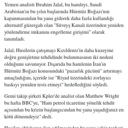
Yemen analisti Ibrahim Jalal, bu hamleyi, Suudi
Arabistan'ın bu yılın başlarında Hürmüz Boğazı'nın
kapanmasından bu yana giderek daha fazla kullandığı
alternatif güzergah olan "Süveyş Kanalı üzerinden yeniden
yönlendirme imkanını engelleme girişimi" olarak
tanımladı.
Jalal, Husilerin çatışmayı Kızıldeniz'in daha kuzeyine
doğru genişletme tehdidinde bulunmasının iki nedeni
olduğunu savunuyor. Dışarıda bu hamlenin İran'ın
Hürmüz Boğazı konusundaki "pazarlık gücünü" artırmayı
amaçladığını, içeride ise "Riyad üzerindeki zorlayıcı
baskıyı yeniden tesis etmeyi" hedeflediğini söyledi.
Gemi takip şirketi Kpler'de analist olan Matthew Wright
bu hafta BBC'ye, "Ham petrol ticaretine yönelik tehdit
açısından bu krizin başlangıcından bu yana yaşadığımız en
kötü dönemdeyiz" dedi.
Husiler, ablukanın ilan edilmesinden bu yana sekiz tankeri