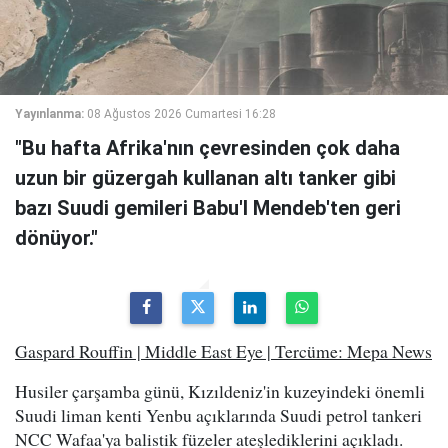
Yayınlanma:
08 Ağustos 2026 Cumartesi 16:28
"Bu hafta Afrika'nın çevresinden çok daha
uzun bir güzergah kullanan altı tanker gibi
bazı Suudi gemileri Babu'l Mendeb'ten geri
dönüyor."
Gaspard Rouffin | Middle East Eye | Tercüme: Mepa News
Husiler çarşamba günü, Kızıldeniz'in kuzeyindeki önemli
Suudi liman kenti Yenbu açıklarında Suudi petrol tankeri
NCC Wafaa'ya balistik füzeler ateşlediklerini açıkladı.