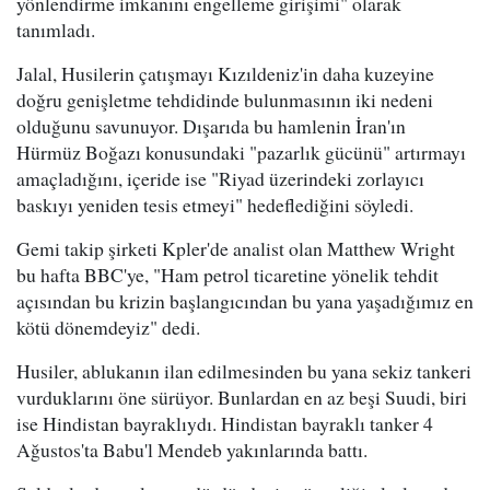
yönlendirme imkanını engelleme girişimi" olarak
tanımladı.
Jalal, Husilerin çatışmayı Kızıldeniz'in daha kuzeyine
doğru genişletme tehdidinde bulunmasının iki nedeni
olduğunu savunuyor. Dışarıda bu hamlenin İran'ın
Hürmüz Boğazı konusundaki "pazarlık gücünü" artırmayı
amaçladığını, içeride ise "Riyad üzerindeki zorlayıcı
baskıyı yeniden tesis etmeyi" hedeflediğini söyledi.
Gemi takip şirketi Kpler'de analist olan Matthew Wright
bu hafta BBC'ye, "Ham petrol ticaretine yönelik tehdit
açısından bu krizin başlangıcından bu yana yaşadığımız en
kötü dönemdeyiz" dedi.
Husiler, ablukanın ilan edilmesinden bu yana sekiz tankeri
vurduklarını öne sürüyor. Bunlardan en az beşi Suudi, biri
ise Hindistan bayraklıydı. Hindistan bayraklı tanker 4
Ağustos'ta Babu'l Mendeb yakınlarında battı.