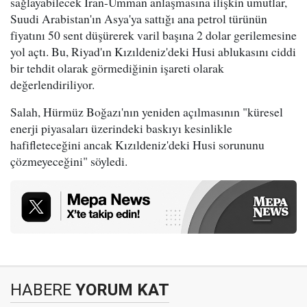
sağlayabilecek İran-Umman anlaşmasına ilişkin umutlar,
Suudi Arabistan'ın Asya'ya sattığı ana petrol türünün
fiyatını 50 sent düşürerek varil başına 2 dolar gerilemesine
yol açtı. Bu, Riyad'ın Kızıldeniz'deki Husi ablukasını ciddi
bir tehdit olarak görmediğinin işareti olarak
değerlendiriliyor.
Salah, Hürmüz Boğazı'nın yeniden açılmasının "küresel
enerji piyasaları üzerindeki baskıyı kesinlikle
hafifleteceğini ancak Kızıldeniz'deki Husi sorununu
çözmeyeceğini" söyledi.
HABERE
YORUM KAT