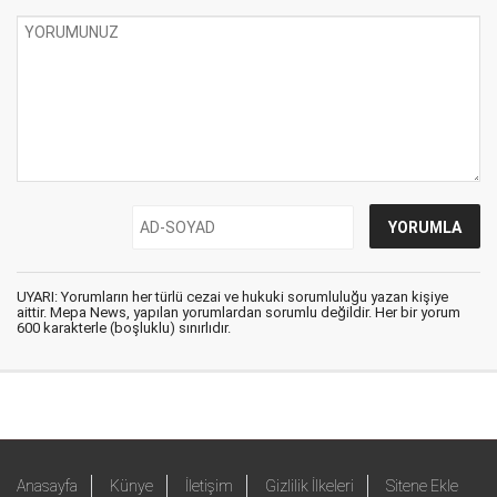
UYARI: Yorumların her türlü cezai ve hukuki sorumluluğu yazan kişiye
aittir. Mepa News, yapılan yorumlardan sorumlu değildir. Her bir yorum
600 karakterle (boşluklu) sınırlıdır.
Anasayfa
Künye
İletişim
Gizlilik İlkeleri
Sitene Ekle