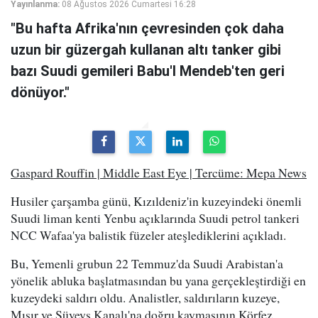
Yayınlanma:
08 Ağustos 2026 Cumartesi 16:28
"Bu hafta Afrika'nın çevresinden çok daha
uzun bir güzergah kullanan altı tanker gibi
bazı Suudi gemileri Babu'l Mendeb'ten geri
dönüyor."
Gaspard Rouffin | Middle East Eye | Tercüme: Mepa News
Husiler çarşamba günü, Kızıldeniz'in kuzeyindeki önemli
Suudi liman kenti Yenbu açıklarında Suudi petrol tankeri
NCC Wafaa'ya balistik füzeler ateşlediklerini açıkladı.
Bu, Yemenli grubun 22 Temmuz'da Suudi Arabistan'a
yönelik abluka başlatmasından bu yana gerçekleştirdiği en
kuzeydeki saldırı oldu. Analistler, saldırıların kuzeye,
Mısır ve Süveyş Kanalı'na doğru kaymasının Körfez