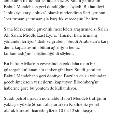
ablukanın ilk iki haftasında en az 29 Suudi gemisinin
Babu'l Mendeb'ten geri döndüğünü söyledi. Bu hamleyi
"ablukaya karşı abluka" olarak nitelendiren Seri, grubun
"her tırmanışa tırmanışla karşılık vereceğini" belirtti.
Sana Merkezinde güvenlik meseleleri araştırmacısı Salah
Ali Salah, Middle East Eye'a, "Husiler hala tırmanış
yönünde ilerliyor" dedi ve grubun "Suudi Arabistan'a karşı
deniz kapasitesinin bütün ağırlığını henüz
kullanmadığını" düşündüğünü söyledi.
Bu hafta Afrika'nın çevresinden çok daha uzun bir
güzergah kullanan altı tanker gibi bazı Suudi gemileri
Babu'l Mendeb'ten geri dönüyor. Bazıları da su yolundan
geçebilmek için vericilerini kapatıyor. Bloomberg'in
haberine göre bu yöntem de kullanılıyor.
Suudi petrol ihracatı normalde Babu'l Mendeb trafiğinin
yaklaşık yüzde 66'sını oluştururken Kızıldeniz genel
olarak küresel ticaretin yüzde 10 ila 12'sini taşıyor.