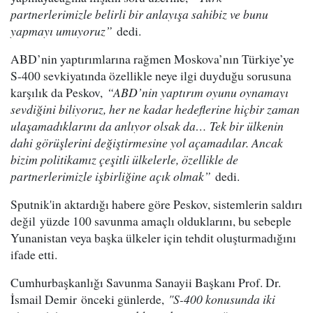
partnerlerimizle belirli bir anlayışa sahibiz ve bunu
yapmayı umuyoruz”
dedi.
ABD’nin yaptırımlarına rağmen Moskova’nın Türkiye’ye
S-400 sevkiyatında özellikle neye ilgi duyduğu sorusuna
karşılık da Peskov,
“ABD’nin yaptırım oyunu oynamayı
sevdiğini biliyoruz, her ne kadar hedeflerine hiçbir zaman
ulaşamadıklarını da anlıyor olsak da… Tek bir ülkenin
dahi görüşlerini değiştirmesine yol açamadılar. Ancak
bizim politikamız çeşitli ülkelerle, özellikle de
partnerlerimizle işbirliğine açık olmak”
dedi.
Sputnik'in aktardığı habere göre Peskov, sistemlerin saldırı
değil yüzde 100 savunma amaçlı olduklarını, bu sebeple
Yunanistan veya başka ülkeler için tehdit oluşturmadığını
ifade etti.
Cumhurbaşkanlığı Savunma Sanayii Başkanı Prof. Dr.
İsmail Demir önceki günlerde,
"S-400 konusunda iki