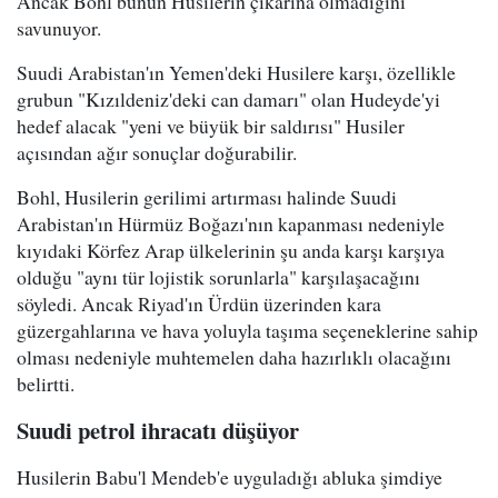
Ancak Bohl bunun Husilerin çıkarına olmadığını
savunuyor.
Suudi Arabistan'ın Yemen'deki Husilere karşı, özellikle
grubun "Kızıldeniz'deki can damarı" olan Hudeyde'yi
hedef alacak "yeni ve büyük bir saldırısı" Husiler
açısından ağır sonuçlar doğurabilir.
Bohl, Husilerin gerilimi artırması halinde Suudi
Arabistan'ın Hürmüz Boğazı'nın kapanması nedeniyle
kıyıdaki Körfez Arap ülkelerinin şu anda karşı karşıya
olduğu "aynı tür lojistik sorunlarla" karşılaşacağını
söyledi. Ancak Riyad'ın Ürdün üzerinden kara
güzergahlarına ve hava yoluyla taşıma seçeneklerine sahip
olması nedeniyle muhtemelen daha hazırlıklı olacağını
belirtti.
Suudi petrol ihracatı düşüyor
Husilerin Babu'l Mendeb'e uyguladığı abluka şimdiye