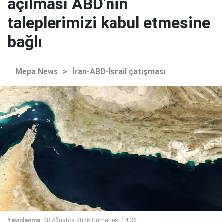
açılması ABD'nin
taleplerimizi kabul etmesine
bağlı
Mepa News
>
İran-ABD-İsrail çatışması
Yayınlanma:
08 Ağustos 2026 Cumartesi 14:36