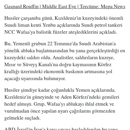
Gaspard Rouffin | Middle East Eye | Tercüme: Mepa News
Husiler çarşamba günü, Kızıldeniz'in kuzeyindeki önemli
Suudi liman kenti Yenbu açıklarında Suudi petrol tankeri
NCC Wafaa'ya balistik füzeler ateşlediklerini açıkladı.
Bu, Yemenli grubun 22 Temmuz'da Suudi Arabistan'a
yönelik abluka başlatmasından bu yana gerçekleştirdiği en
kuzeydeki saldırı oldu. Analistler, saldırıların kuzeye,
Mısır ve Süveyş Kanalı'na doğru kaymasının Körfez
krallığı üzerindeki ekonomik baskının artmasına yol
açacağı uyarısında bulunuyor.
Husiler şimdiye kadar çoğunlukla Yemen açıklarında,
Kızıldeniz'in güneyinde ve Aden Körfezi'ndeki gemileri
hedef almıştı. Grup, Wafaa'yı ablukayı ihlal etmek ve
vurulmadan önce yapılan uyarı çağrılarını görmezden
gelmekle suçladı.
ABD-İsrail'in İran'a karşı savaşı başladığından bu yana