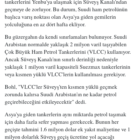
tankerlerini Yenbu'ya ulaşmak için Süveyş Kanalı'ndan
geçmeye de zorluyor. Bu durum, Suudi ham petrolünün
başlıca varış noktası olan Asya'ya giden gemilerin
yolculuğuna en az dört hafta ekliyor.
Bu güzergahın da kendi sınırlamaları bulunuyor. Suudi
Arabistan normalde yaklaşık 2 milyon varil taşıyabilen
Çok Büyük Ham Petrol Tankerlerini (VLCC) kullanıyor.
Ancak Süveyş Kanalı'nın sınırlı derinliği nedeniyle
yaklaşık 1 milyon varil kapasiteli Suezmax tankerlerinin
veya kısmen yüklü VLCC'lerin kullanılması gerekiyor.
Bohl, "VLCC'ler Süveyş'ten kısmen yüklü geçmek
zorunda kalırsa Suudi Arabistan'ın ne kadar petrol
geçirebileceğini etkileyecektir" dedi.
Asya'ya giden tankerlerin aynı miktarda petrol taşımak
için daha fazla sefer yapması gerekecek. Bunun her
geçişte tahmini 1.6 milyon dolar ek yakıt maliyetine ve 1
milyon dolarlık Süveyş geçiş ücretine yol açacağı