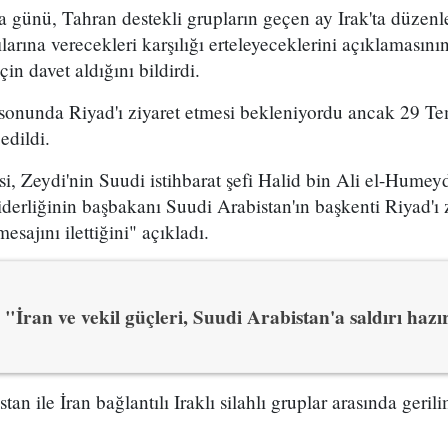
a günü, Tahran destekli grupların geçen ay Irak'ta düze
larına verecekleri karşılığı erteleyeceklerini açıklamasın
çin davet aldığını bildirdi.
sonunda Riyad'ı ziyaret etmesi bekleniyordu ancak 29 Te
edildi.
, Zeydi'nin Suudi istihbarat şefi Halid bin Ali el-Humey
erliğinin başbakanı Suudi Arabistan'ın başkenti Riyad'ı 
esajını ilettiğini" açıkladı.
"İran ve vekil güçleri, Suudi Arabistan'a saldırı hazı
n ile İran bağlantılı Iraklı silahlı gruplar arasında gerilim