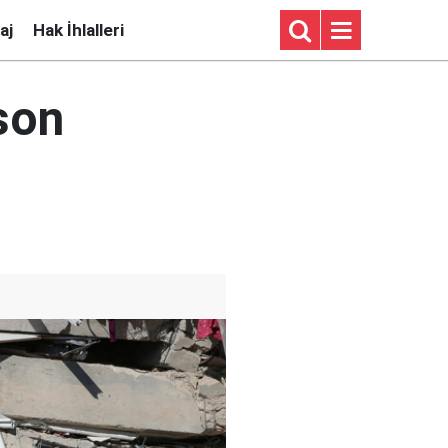
aj
Hak İhlalleri
son