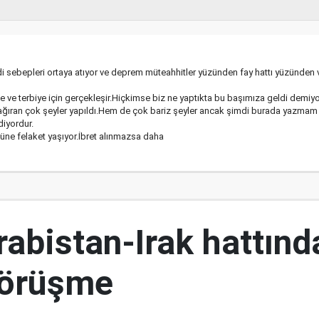
ebepleri ortaya atıyor ve deprem müteahhitler yüzünden fay hattı yüzünden v
yle ve terbiye için gerçekleşir.Hiçkimse biz ne yaptıkta bu başımıza geldi demiy
ağıran çok şeyler yapıldı.Hem de çok bariz şeyler ancak şimdi burada yazm
diyordur.
üne felaket yaşıyor.İbret alınmazsa daha
abistan-Irak hattınd
görüşme