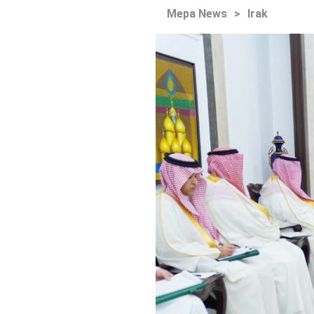
Mepa News
>
Irak