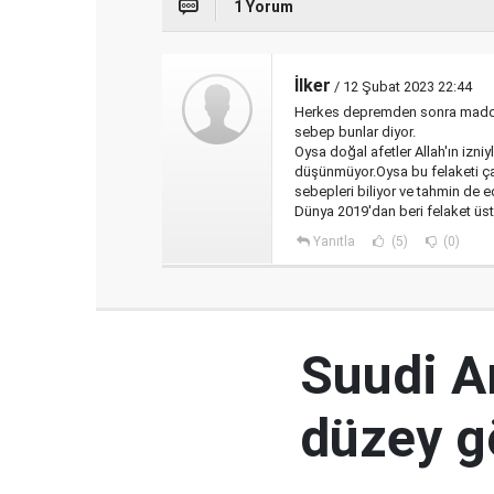
1 Yorum
İlker
/ 12 Şubat 2023 22:44
Herkes depremden sonra maddi s
sebep bunlar diyor.
Oysa doğal afetler Allah'ın izni
düşünmüyor.Oysa bu felaketi ç
sebepleri biliyor ve tahmin de e
Dünya 2019'dan beri felaket üst
Yanıtla
(5)
(0)
Suudi Ar
düzey 