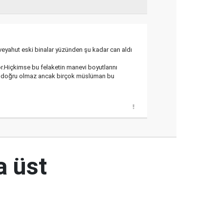
eyahut eski binalar yüzünden şu kadar can aldı
or.Hiçkimse bu felaketin manevi boyutlarını
am doğru olmaz ancak birçok müslüman bu
a üst