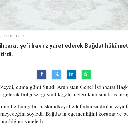
umartesi 12:18
ihbarat şefi Irak'ı ziyaret ederek Bağdat hükümeti
irdi.
Zeydi, cuma günü Suudi Arabistan Genel İstihbarat Başka
 gelerek bölgesel güvenlik gelişmeleri konusunda iş birli
rının herhangi bir başka ülkeyi hedef alan saldırılar veya fa
rmeyeceğini söyledi. Bağdat'ın egemenliğini koruma ve bö
arlılığını yineledi.