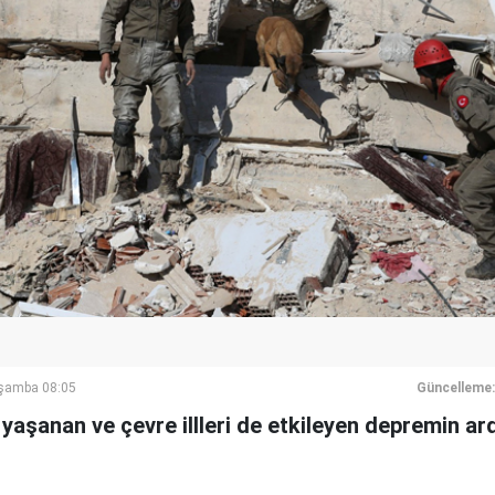
rşamba 08:05
Güncelleme:
aşanan ve çevre illleri de etkileyen depremin ar