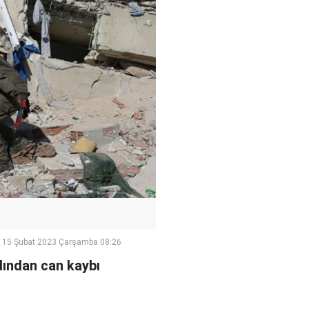
15 Şubat 2023 Çarşamba 08:26
dından can kaybı