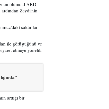
nlenen ölümcül ABD-
ın ardından Zeydi'nin
mmuz'daki saldırılar
dan ile görüştüğünü ve
ziyaret etmeye yönelik
rlığında"
in arttığı bir