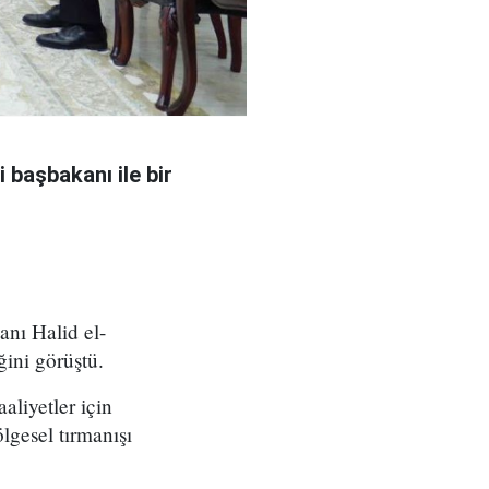
 başbakanı ile bir
nı Halid el-
ğini görüştü.
aliyetler için
lgesel tırmanışı