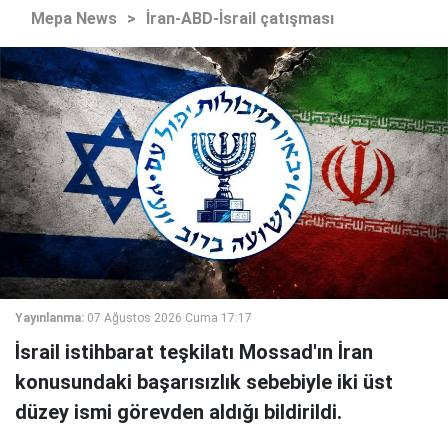
Mepa News
>
İran-ABD-İsrail çatışması
Yayınlanma:
07 Ağustos 2026 Cuma 17:17
İsrail istihbarat teşkilatı Mossad'ın İran
konusundaki başarısızlık sebebiyle iki üst
düzey ismi görevden aldığı bildirildi.