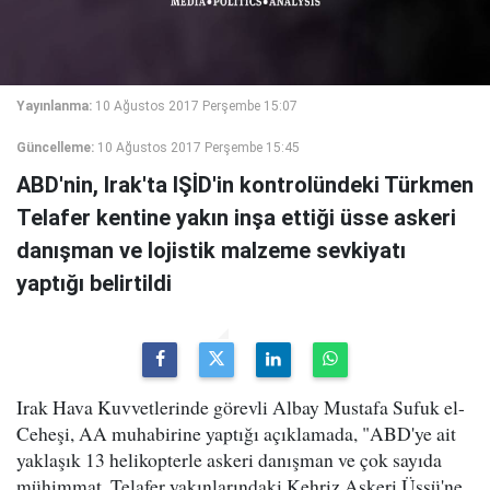
Yayınlanma:
10 Ağustos 2017 Perşembe 15:07
Güncelleme:
10 Ağustos 2017 Perşembe 15:45
ABD'nin, Irak'ta IŞİD'in kontrolündeki Türkmen
Telafer kentine yakın inşa ettiği üsse askeri
danışman ve lojistik malzeme sevkiyatı
yaptığı belirtildi
Irak Hava Kuvvetlerinde görevli Albay Mustafa Sufuk el-
Ceheşi, AA muhabirine yaptığı açıklamada, "ABD'ye ait
yaklaşık 13 helikopterle askeri danışman ve çok sayıda
mühimmat, Telafer yakınlarındaki Kehriz Askeri Üssü'ne