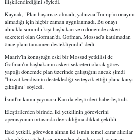
ilişkilendirdiğini söyledi.
Kaynak, "Plan başarısız olmadı, yalnızca Trump'ın onayını
almadığı için hiçbir zaman uygulanmadı. Bu onayı
almakla sorumlu kişi başbakan ve o dönemde askeri
sekreteri olan Gofman'dı. Gofman, Mossad'a katılmadan
önce planı tamamen destekliyordu" dedi.
Maariv'in konuştuğu eski bir Mossad yetkilisi de
Gofman'ın başbakanın askeri sekreteri olarak görev
yaptığı dönemde plan üzerinde çalıştığını ancak şimdi
"bizzat kendisinin desteklediği ve teşvik ettiği plana karşı
çıktığını" söyledi.
İsrail'in kamu yayıncısı Kan da eleştirileri haberleştirdi.
Eleştirilerden birinde, iki yetkilinin görevlerini
operasyonun ortasında devraldığına dikkat çekildi.
Eski yetkili, görevden alınan iki ismin temel karar alıcılar
olmadığını söyledi ve görevden almalara yol açmayan