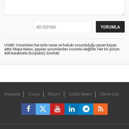
UYARI: Yorumların her türlü cezai ve hukuki sorumluluğu yazan kişiye
aittir. Mepa News, yapılan yorumlardan sorumlu değildir. Her bir yorum
600 karakterle (boşluklu) sınırlıdır.
Anasayfa
Künye
İletişim
Gizlilik İlkeleri
Sitene Ekle