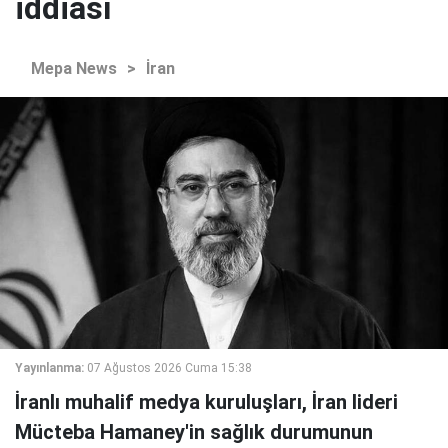
iddiası
Mepa News
>
İran
Yayınlanma:
07 Ağustos 2026 Cuma 15:38
İranlı muhalif medya kuruluşları, İran lideri
Mücteba Hamaney'in sağlık durumunun