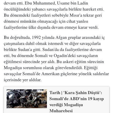
devam etti. Ebu Muhammed, Usame bin Ladin
öncülüğündeki yabancı savaşçılarla birlikte hareket etti.
Bu dönemdeki faaliyetleri sebebiyle Mısır'a tekrar geri
dönmesi mümkün olmayacağı için cihat yanlısı
faaliyetlerine ülke dışında devam etmeye karar verdi.
Bu doğrultuda, 1992 yılında Afgan gruplar arasındaki iç
çatışmalara dahil olmak istemedi ve diğer savaşçılarla
birlikte Sudan'a gitti. Sudan'da da faaliyetlerine devam
etti, bu dönemde Somali ve Ogadin'deki savaşçıların
eğitilmesi sürecinde yer aldı. Bu askeri eğitim sürecinin
Mogadişu sorumlusu olarak görevlendirildi. Eğittiği
savaşçılar Somali'de Amerikan güçlerine yönelik saldırılar
içerisinde yer aldılar.
Tarih | 'Kara Şahin Düştü':
Somali'de ABD'nin 19 kayıp
verdiği Mogadişu
Muharebesi