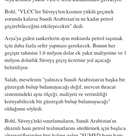
Bohl, "VLCC'ler Süveyş'ten kısmen yüklü geçmek
zorunda kalırsa Suudi Arabistan'ın ne kadar petrol
geçirebileceğini etkileyecektir" dedi.
Asya'ya giden tankerlerin aynı miktarda petrol taşımak
için daha fazla sefer yapması gerekecek. Bunun her
geçişte tahmini 1.6 milyon dolar ek yakıt maliyetine ve 1
milyon dolarlık Süveyş geçiş ücretine yol açacağı
belirtiliyor.
Salah, meselenin "yalnızca Suudi Arabistan'ın başka bir
güzergah bulup bulamayacağı değil, mevcut ihracat
sistemindeki aynı ölçeği, maliyeti ve verimliliği
koruyabilecek bir güzergah bulup bulamayacağı"
olduğunu söyledi.
Bohl, Süveyş'teki sınırlamaların, Suudi Arabistan'ın
düzenli ham petrol teslimatlarını sürdürmek için başlıca
alternatiflerinden biri haline gelen "SUMED boru hattı