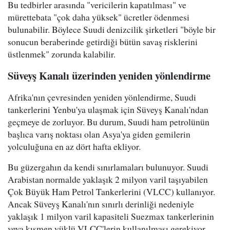
Bu tedbirler arasında "vericilerin kapatılması" ve
mürettebata "çok daha yüksek" ücretler ödenmesi
bulunabilir. Böylece Suudi denizcilik şirketleri "böyle bir
sonucun beraberinde getirdiği bütün savaş risklerini
üstlenmek" zorunda kalabilir.
Süveyş Kanalı üzerinden yeniden yönlendirme
Afrika'nın çevresinden yeniden yönlendirme, Suudi
tankerlerini Yenbu'ya ulaşmak için Süveyş Kanalı'ndan
geçmeye de zorluyor. Bu durum, Suudi ham petrolünün
başlıca varış noktası olan Asya'ya giden gemilerin
yolculuğuna en az dört hafta ekliyor.
Bu güzergahın da kendi sınırlamaları bulunuyor. Suudi
Arabistan normalde yaklaşık 2 milyon varil taşıyabilen
Çok Büyük Ham Petrol Tankerlerini (VLCC) kullanıyor.
Ancak Süveyş Kanalı'nın sınırlı derinliği nedeniyle
yaklaşık 1 milyon varil kapasiteli Suezmax tankerlerinin
veya kısmen yüklü VLCC'lerin kullanılması gerekiyor.