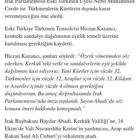
Irak Parlamentosu Eski Türkmen Üyesi Nebil Muhammed
Cerdo ise Türkmenlerin Kürtlerin dışında karar
veremeyeceğini öne sürdü.
Eski Türkiye Türkmen Temsilcisi Hicran Kazancı,
kentteki sandalye dağılımının eşitlik temeli üzerine
kurulması gerektiğini kaydetti.
Hicran Kazancı, şunları söyledi:
“Özerk yönetimden söz
ederken, Kerkük’teki yetki ve sandalyelerin eşit şekilde
dağılımını kast ediyoruz. Yani Kürtler için yüzde 32,
Türkmenler için yüzde 32, Araplar için yüzde 32, Kildani
ve Asuriler içinde yüzde 4 olması gerektiğini
düşünüyorum. Bu amaç doğrultusunda Irak
Parlamentosu’nda imza toplandı. Sayın Abadi’de söz
konusu öneri hakkında konuşmadı.”
Irak Başbakanı Haydar Abadi, Kerkük Valiliği’ne, 16
Ekim’de Vali Necmeddin Kerim’in yardımcısı, Arap asıllı
Rakan Said Ali Cuburi’yi vekaleten atadı.