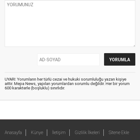
UYARI: Yorumların her türlü cezai ve hukuki sorumluluğu yazan kişiye
aittir. Mepa News, yapılan yorumlardan sorumlu değildir. Her bir yorum
600 karakterle (boşluklu) sınırlıdır.
Anasayfa
Künye
İletişim
Gizlilik İlkeleri
Sitene Ekle