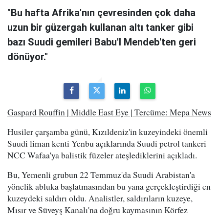
"Bu hafta Afrika'nın çevresinden çok daha
uzun bir güzergah kullanan altı tanker gibi
bazı Suudi gemileri Babu'l Mendeb'ten geri
dönüyor."
Gaspard Rouffin | Middle East Eye | Tercüme: Mepa News
Husiler çarşamba günü, Kızıldeniz'in kuzeyindeki önemli
Suudi liman kenti Yenbu açıklarında Suudi petrol tankeri
NCC Wafaa'ya balistik füzeler ateşlediklerini açıkladı.
Bu, Yemenli grubun 22 Temmuz'da Suudi Arabistan'a
yönelik abluka başlatmasından bu yana gerçekleştirdiği en
kuzeydeki saldırı oldu. Analistler, saldırıların kuzeye,
Mısır ve Süveyş Kanalı'na doğru kaymasının Körfez