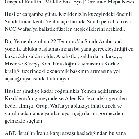
Gaspard Rouffin | Middle East Eye | Tercüme: Mepa News
Husiler çarşamba günü, Kızıldeniz'in kuzeyindeki önemli
Suudi liman kenti Yenbu açıklarında Suudi petrol tankeri
NCC Wafaa'ya balistik füzeler ateşlediklerini açıkladı.
Bu, Yemenli grubun 22 Temmuz'da Suudi Arabistan'a
yönelik abluka başlatmasından bu yana gerçekleştirdiği en
kuzeydeki saldırı oldu. Analistler, saldırıların kuzeye,
Mısır ve Süveyş Kanalı'na doğru kaymasının Körfez
krallığı üzerindeki ekonomik baskının artmasına yol
açacağı uyarısında bulunuyor.
Husiler şimdiye kadar çoğunlukla Yemen açıklarında,
Kızıldeniz'in güneyinde ve Aden Körfezi'ndeki gemileri
hedef almıştı. Grup, Wafaa'yı ablukayı ihlal etmek ve
vurulmadan önce yapılan uyarı çağrılarını görmezden
gelmekle suçladı.
ABD-İsrail'in İran'a karşı savaşı başladığından bu yana