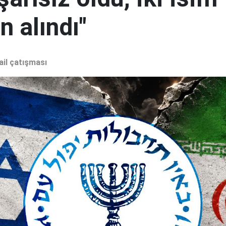
 alındı"
ail çatışması