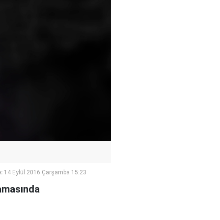
:
14 Eylül 2016 Çarşamba 15:23
rlamasında