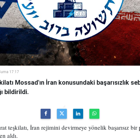
Cuma 17:17
şkilatı Mossad'ın İran konusundaki başarısızlık se
bildirildi.
arat teşkilatı, İran rejimini devirmeye yönelik başarısız bir
en aldı.