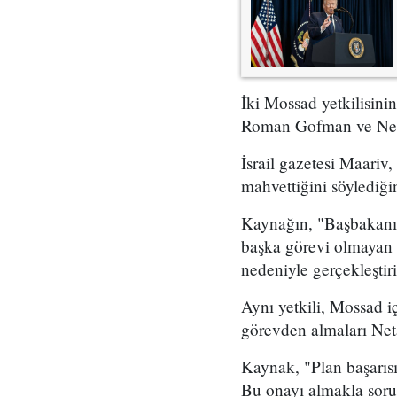
İki Mossad yetkilisini
Roman Gofman ve Netan
İsrail gazetesi Maariv,
mahvettiğini söylediğin
Kaynağın, "Başbakanın 
başka görevi olmayan 
nedeniyle gerçekleştir
Aynı yetkili, Mossad i
görevden almaları Neta
Kaynak, "Plan başarıs
Bu onayı almakla soru