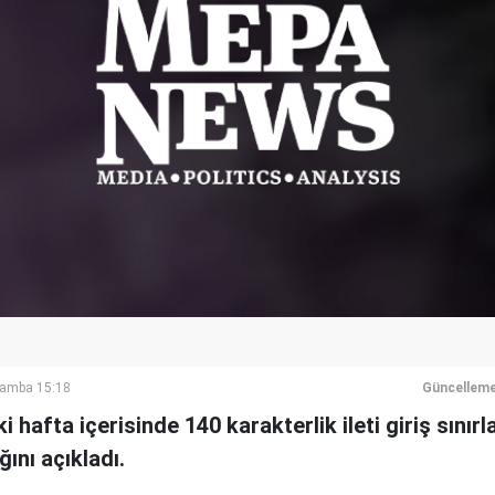
şamba 15:18
Güncelleme
 hafta içerisinde 140 karakterlik ileti giriş sını
ını açıkladı.