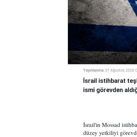
Yayınlanma:
07 Ağustos 2026 
İsrail istihbarat te
ismi görevden aldığı 
İsrail'in Mossad istihb
düzey yetkiliyi görevd