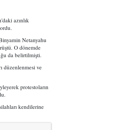
'daki azınlık
yordu.
ı Binyamin Netanyahu
örüştü. O dönemde
u da belirtilmişti.
arı düzenlenmesi ve
yleyerek protestoların
du.
ilahları kendilerine