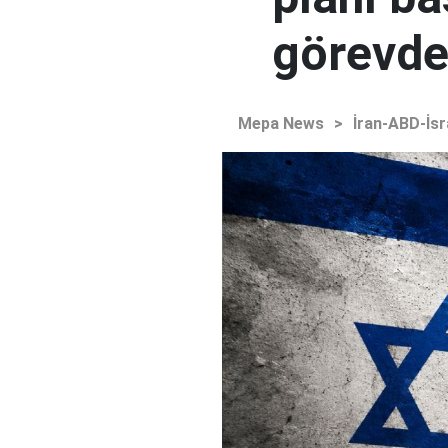
görevden
Mepa News
>
İran-ABD-İsr