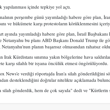
k yapılanması içinde tepkiye yol açtı.
analının perşembe günü yayımladığı habere göre plan, İran
sını ve hükümete karşı protestoların körüklenmesini içeri
t ayında yayımladığı habere göre plan, İsrail Başbakan
 ve Netanyahu bu planı ABD Başkanı Donald Trump ile g
 Netanyahu'nun planın başarısız olmasından rahatsız olduğ
n Irak Kürdistanı sınırına yakın bölgelerine hava saldırıl
e karşı silahlı bir isyana öncülük etmesi öngörülüyordu.
x News'e verdiği röportajda İran'a silah gönderildiğini sö
ından desteklendiğini doğrular nitelikte açıklamada bulun
 silah gönderdik, hem de çok sayıda" dedi ve "Kürtlerin s