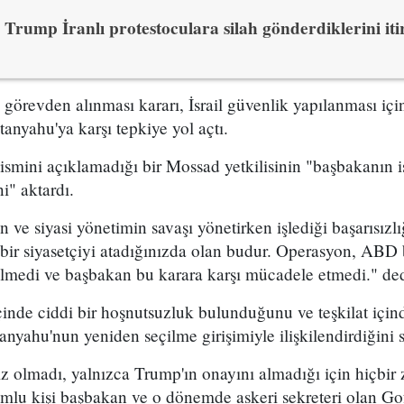
Trump İranlı protestoculara silah gönderdiklerini itir
n görevden alınması kararı, İsrail güvenlik yapılanması i
yahu'ya karşı tepkiye yol açtı.
 ismini açıklamadığı bir Mossad yetkilisinin "başbakanın is
i" aktardı.
ve siyasi yönetimin savaşı yönetirken işlediği başarısızl
bir siyasetçiyi atadığınızda olan budur. Operasyon, ABD 
ilmedi ve başbakan bu karara karşı mücadele etmedi." dedi
çinde ciddi bir hoşnutsuzluk bulunduğunu ve teşkilat içind
nyahu'nun yeniden seçilme girişimiyle ilişkilendirdiğini s
ız olmadı, yalnızca Trump'ın onayını almadığı için hiçbi
mlu kişi başbakan ve o dönemde askeri sekreteri olan G