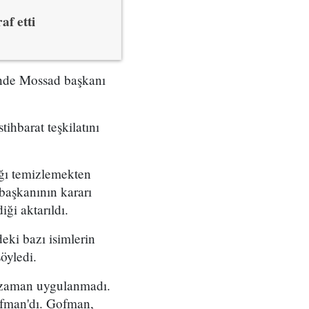
af etti
çinde Mossad başkanı
tihbarat teşkilatını
ığı temizlemekten
başkanının kararı
ği aktarıldı.
eki bazı isimlerin
öyledi.
r zaman uygulanmadı.
ofman'dı. Gofman,