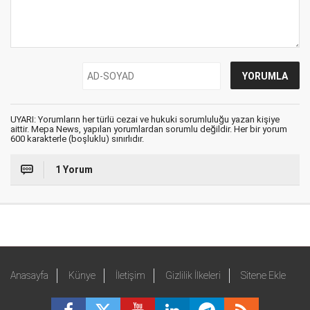
UYARI: Yorumların her türlü cezai ve hukuki sorumluluğu yazan kişiye
aittir. Mepa News, yapılan yorumlardan sorumlu değildir. Her bir yorum
600 karakterle (boşluklu) sınırlıdır.
1 Yorum
Anasayfa
Künye
İletişim
Gizlilik İlkeleri
Sitene Ekle