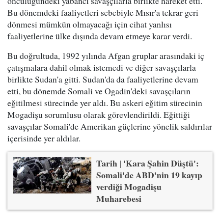
öncülüğündeki yabancı savaşçılarla birlikte hareket etti.
Bu dönemdeki faaliyetleri sebebiyle Mısır'a tekrar geri
dönmesi mümkün olmayacağı için cihat yanlısı
faaliyetlerine ülke dışında devam etmeye karar verdi.
Bu doğrultuda, 1992 yılında Afgan gruplar arasındaki iç
çatışmalara dahil olmak istemedi ve diğer savaşçılarla
birlikte Sudan'a gitti. Sudan'da da faaliyetlerine devam
etti, bu dönemde Somali ve Ogadin'deki savaşçıların
eğitilmesi sürecinde yer aldı. Bu askeri eğitim sürecinin
Mogadişu sorumlusu olarak görevlendirildi. Eğittiği
savaşçılar Somali'de Amerikan güçlerine yönelik saldırılar
içerisinde yer aldılar.
Tarih | 'Kara Şahin Düştü':
Somali'de ABD'nin 19 kayıp
verdiği Mogadişu
Muharebesi