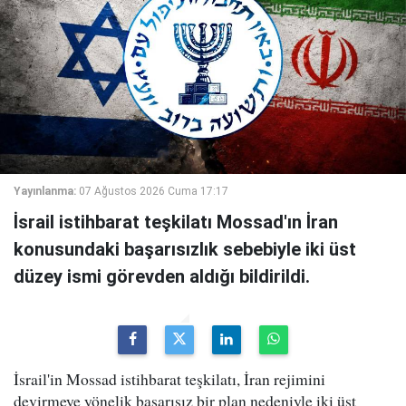
Yayınlanma:
07 Ağustos 2026 Cuma 17:17
İsrail istihbarat teşkilatı Mossad'ın İran
konusundaki başarısızlık sebebiyle iki üst
düzey ismi görevden aldığı bildirildi.
İsrail'in Mossad istihbarat teşkilatı, İran rejimini
devirmeye yönelik başarısız bir plan nedeniyle iki üst