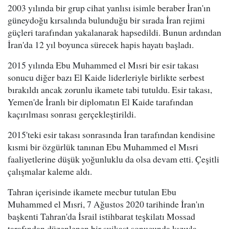
2003 yılında bir grup cihat yanlısı isimle beraber İran'ın
güneydoğu kırsalında bulunduğu bir sırada İran rejimi
güçleri tarafından yakalanarak hapsedildi. Bunun ardından
İran'da 12 yıl boyunca sürecek hapis hayatı başladı.
2015 yılında Ebu Muhammed el Mısri bir esir takası
sonucu diğer bazı El Kaide liderleriyle birlikte serbest
bırakıldı ancak zorunlu ikamete tabi tutuldu. Esir takası,
Yemen'de İranlı bir diplomatın El Kaide tarafından
kaçırılması sonrası gerçekleştirildi.
2015'teki esir takası sonrasında İran tarafından kendisine
kısmi bir özgürlük tanınan Ebu Muhammed el Mısri
faaliyetlerine düşük yoğunluklu da olsa devam etti. Çeşitli
çalışmalar kaleme aldı.
Tahran içerisinde ikamete mecbur tutulan Ebu
Muhammed el Mısri, 7 Ağustos 2020 tarihinde İran'ın
başkenti Tahran'da İsrail istihbarat teşkilatı Mossad
tarafından düzenlenen bir suikast sonucunda kızıyla