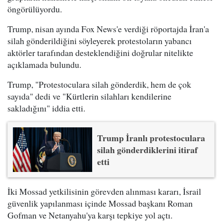
öngörülüyordu.
Trump, nisan ayında Fox News'e verdiği röportajda İran'a
silah gönderildiğini söyleyerek protestoların yabancı
aktörler tarafından desteklendiğini doğrular nitelikte
açıklamada bulundu.
Trump, "Protestoculara silah gönderdik, hem de çok
sayıda" dedi ve "Kürtlerin silahları kendilerine
sakladığını" iddia etti.
Trump İranlı protestoculara
silah gönderdiklerini itiraf
etti
İki Mossad yetkilisinin görevden alınması kararı, İsrail
güvenlik yapılanması içinde Mossad başkanı Roman
Gofman ve Netanyahu'ya karşı tepkiye yol açtı.