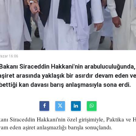
azar 16:06
i Bakanı Siraceddin Hakkani'nin arabuluculuğunda,
i aşiret arasında yaklaşık bir asırdır devam eden v
ybettiği kan davası barış anlaşmasıyla sona erdi.
kanı Siraceddin Hakkani'nin özel girişimiyle, Paktika ve H
vam eden aşiret anlaşmazlığı barışla sonuçlandı.