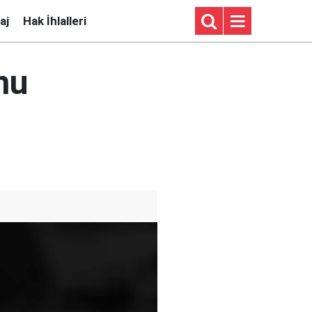
aj
Hak İhlalleri
nu