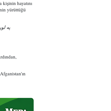
a kişinin hayatını
nin yürüttüğü
په ل!
ardından,
 Afganistan'ın