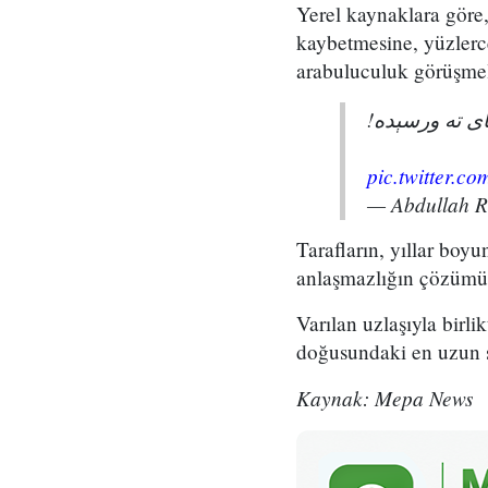
Yerel kaynaklara göre, 
kaybetmesine, yüzlerc
arabuluculuk görüşmel
پای ته ورسېده
pic.twitter.
— Abdullah 
Tarafların, yıllar boy
anlaşmazlığın çözümü 
Varılan uzlaşıyla birli
doğusundaki en uzun sür
Kaynak: Mepa News