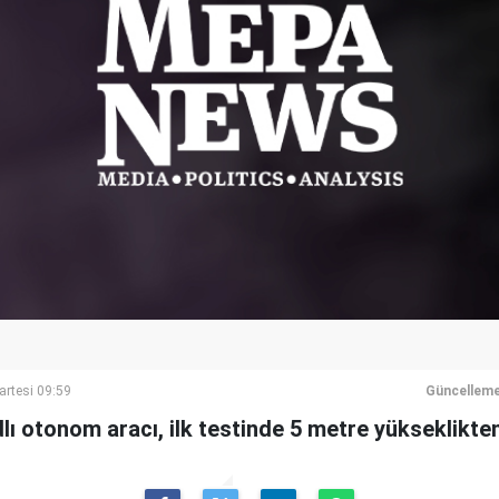
artesi 09:59
Güncelleme
lı otonom aracı, ilk testinde 5 metre yükseklikte