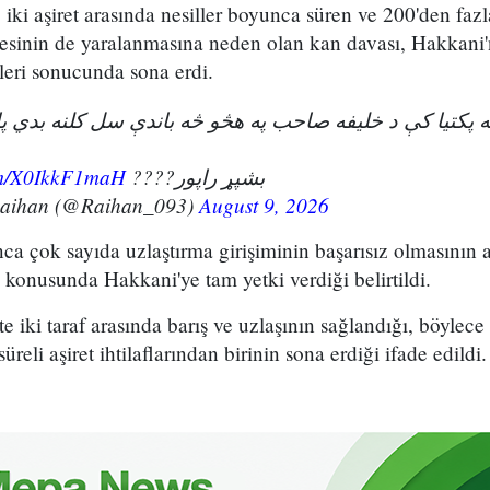
iki aşiret arasında nesiller boyunca süren ve 200'den fazl
esinin de yaralanmasına neden olan kan davası, Hakkani'
eri sonucunda sona erdi.
ویه پکتیا کې د خلیفه صاحب په هڅو څه باندې سل کلنه بدي 
com/X0IkkF1maH
بشپړ راپور????
Raihan (@Raihan_093)
August 9, 2026
unca çok sayıda uzlaştırma girişiminin başarısız olmasının 
konusunda Hakkani'ye tam yetki verdiği belirtildi.
kte iki taraf arasında barış ve uzlaşının sağlandığı, böylece
eli aşiret ihtilaflarından birinin sona erdiği ifade edildi.