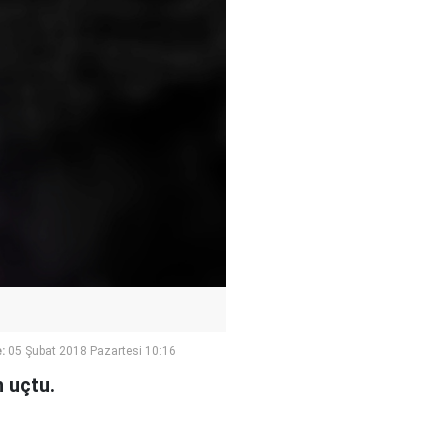
:
05 Şubat 2018 Pazartesi 10:16
n uçtu.