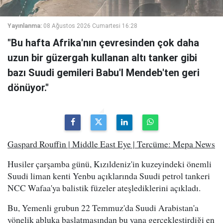
Yayınlanma:
08 Ağustos 2026 Cumartesi 16:28
"Bu hafta Afrika'nın çevresinden çok daha
uzun bir güzergah kullanan altı tanker gibi
bazı Suudi gemileri Babu'l Mendeb'ten geri
dönüyor."
Gaspard Rouffin | Middle East Eye | Tercüme: Mepa News
Husiler çarşamba günü, Kızıldeniz'in kuzeyindeki önemli
Suudi liman kenti Yenbu açıklarında Suudi petrol tankeri
NCC Wafaa'ya balistik füzeler ateşlediklerini açıkladı.
Bu, Yemenli grubun 22 Temmuz'da Suudi Arabistan'a
yönelik abluka başlatmasından bu yana gerçekleştirdiği en