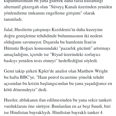
kapanmasından bu yana giderek daha fazla kullandığı
alternatif güzergah olan "Süveyş Kanalı üzerinden yeniden
yönlendirme imkanını engelleme girişimi" olarak
tanımladı.
Jalal, Husilerin çatışmayı Kızıldeniz'in daha kuzeyine
doğru genişletme tehdidinde bulunmasının iki nedeni
olduğunu savunuyor. Dışarıda bu hamlenin İran'ın
Hürmüz Boğazı konusundaki "pazarlık gücünü" artırmayı
amaçladığını, içeride ise "Riyad üzerindeki zorlayıcı
baskıyı yeniden tesis etmeyi" hedeflediğini söyledi.
Gemi takip şirketi Kpler'de analist olan Matthew Wright
bu hafta BBC'ye, "Ham petrol ticaretine yönelik tehdit
açısından bu krizin başlangıcından bu yana yaşadığımız en
kötü dönemdeyiz" dedi.
Husiler, ablukanın ilan edilmesinden bu yana sekiz tankeri
vurduklarını öne sürüyor. Bunlardan en az beşi Suudi, biri
ise Hindistan bayraklıydı. Hindistan bayraklı tanker 4