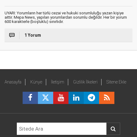
UYARI: Yorumların her türlü cezai ve hukuki sorumluluğu yazan kişiye
aittir. Mepa News, yapılan yorumlardan sorumlu değildir. Her bir yorum
600 karakterle (boşluklu) sınırlıdır.
1 Yorum
Anasayfa
Künye
İletişim
Gizlilik İlkeleri
Sitene Ekle