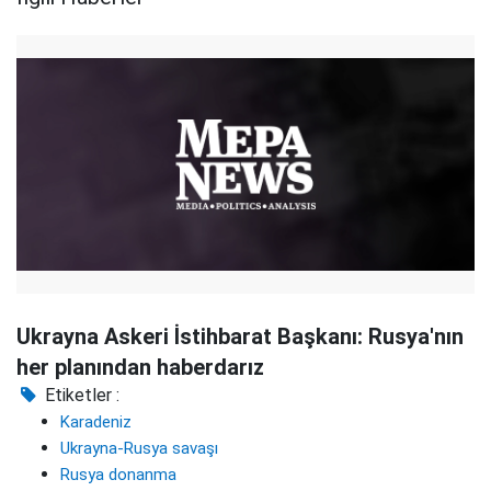
Ukrayna Askeri İstihbarat Başkanı: Rusya'nın
her planından haberdarız
Etiketler :
Karadeniz
Ukrayna-Rusya savaşı
Rusya donanma