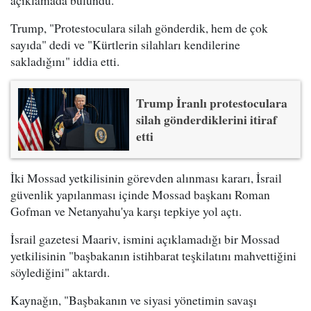
Trump, "Protestoculara silah gönderdik, hem de çok
sayıda" dedi ve "Kürtlerin silahları kendilerine
sakladığını" iddia etti.
Trump İranlı protestoculara
silah gönderdiklerini itiraf
etti
İki Mossad yetkilisinin görevden alınması kararı, İsrail
güvenlik yapılanması içinde Mossad başkanı Roman
Gofman ve Netanyahu'ya karşı tepkiye yol açtı.
İsrail gazetesi Maariv, ismini açıklamadığı bir Mossad
yetkilisinin "başbakanın istihbarat teşkilatını mahvettiğini
söylediğini" aktardı.
Kaynağın, "Başbakanın ve siyasi yönetimin savaşı