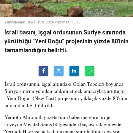
Yayınlanma:
10 Ağustos 2026 Pazartesi 15:16
İsrail basını, işgal ordusunun Suriye sınırında
yürüttüğü "Yeni Doğu" projesinin yüzde 80'inin
tamamlandığını belirtti.
İsrail ordusunun, işgal altındaki Golan Tepeleri boyunca
Suriye sınırını yeniden tahkim etmek amacıyla yürüttüğü
"Yeni Doğu" (New East) projesinin yaklaşık yüzde 80'inin
tamamlandığı bildirildi.
Yedioth Ahronoth gazetesinin haberine göre proje,
kuzeyde Mecdel Şems bölgesinden başlayarak güneyde
Yermuk Havzası'na kadar uzanan sınır hattını kapsıyor.