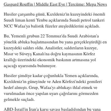
Gaspard Rouffin | Middle East Eye | Tercüme: Mepa News
Husiler çarşamba günü, Kızıldeniz'in kuzeyindeki önemli
Suudi liman kenti Yenbu açıklarında Suudi petrol tankeri
NCC Wafaa'ya balistik füzeler ateşlediklerini açıkladı.
Bu, Yemenli grubun 22 Temmuz'da Suudi Arabistan'a
yönelik abluka başlatmasından bu yana gerçekleştirdiği en
kuzeydeki saldırı oldu. Analistler, saldırıların kuzeye,
Mısır ve Süveyş Kanalı'na doğru kaymasının Körfez
krallığı üzerindeki ekonomik baskının artmasına yol
açacağı uyarısında bulunuyor.
Husiler şimdiye kadar çoğunlukla Yemen açıklarında,
Kızıldeniz'in güneyinde ve Aden Körfezi'ndeki gemileri
hedef almıştı. Grup, Wafaa'yı ablukayı ihlal etmek ve
vurulmadan önce yapılan uyarı çağrılarını görmezden
gelmekle suçladı.
ABD-İsrail'in İran'a karşı savaşı başladığından bu yana