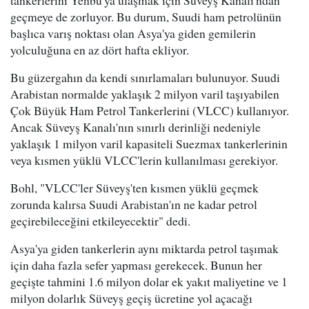
tankerlerini Yenbu'ya ulaşmak için Süveyş Kanalı'ndan
geçmeye de zorluyor. Bu durum, Suudi ham petrolünün
başlıca varış noktası olan Asya'ya giden gemilerin
yolculuğuna en az dört hafta ekliyor.
Bu güzergahın da kendi sınırlamaları bulunuyor. Suudi
Arabistan normalde yaklaşık 2 milyon varil taşıyabilen
Çok Büyük Ham Petrol Tankerlerini (VLCC) kullanıyor.
Ancak Süveyş Kanalı'nın sınırlı derinliği nedeniyle
yaklaşık 1 milyon varil kapasiteli Suezmax tankerlerinin
veya kısmen yüklü VLCC'lerin kullanılması gerekiyor.
Bohl, "VLCC'ler Süveyş'ten kısmen yüklü geçmek
zorunda kalırsa Suudi Arabistan'ın ne kadar petrol
geçirebileceğini etkileyecektir" dedi.
Asya'ya giden tankerlerin aynı miktarda petrol taşımak
için daha fazla sefer yapması gerekecek. Bunun her
geçişte tahmini 1.6 milyon dolar ek yakıt maliyetine ve 1
milyon dolarlık Süveyş geçiş ücretine yol açacağı