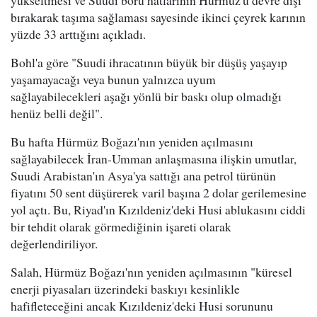
yükseltmesi ve Suudi boru hatlarının Hürmüz'ü devre dışı
bırakarak taşıma sağlaması sayesinde ikinci çeyrek karının
yüzde 33 arttığını açıkladı.
Bohl'a göre "Suudi ihracatının büyük bir düşüş yaşayıp
yaşamayacağı veya bunun yalnızca uyum
sağlayabilecekleri aşağı yönlü bir baskı olup olmadığı
henüz belli değil".
Bu hafta Hürmüz Boğazı'nın yeniden açılmasını
sağlayabilecek İran-Umman anlaşmasına ilişkin umutlar,
Suudi Arabistan'ın Asya'ya sattığı ana petrol türünün
fiyatını 50 sent düşürerek varil başına 2 dolar gerilemesine
yol açtı. Bu, Riyad'ın Kızıldeniz'deki Husi ablukasını ciddi
bir tehdit olarak görmediğinin işareti olarak
değerlendiriliyor.
Salah, Hürmüz Boğazı'nın yeniden açılmasının "küresel
enerji piyasaları üzerindeki baskıyı kesinlikle
hafifleteceğini ancak Kızıldeniz'deki Husi sorununu