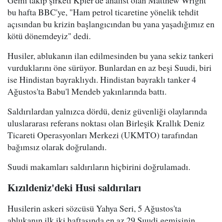
Gemi takip şirketi Kpler'de analist olan Matthew Wright
bu hafta BBC'ye, "Ham petrol ticaretine yönelik tehdit
açısından bu krizin başlangıcından bu yana yaşadığımız en
kötü dönemdeyiz" dedi.
Husiler, ablukanın ilan edilmesinden bu yana sekiz tankeri
vurduklarını öne sürüyor. Bunlardan en az beşi Suudi, biri
ise Hindistan bayraklıydı. Hindistan bayraklı tanker 4
Ağustos'ta Babu'l Mendeb yakınlarında battı.
Saldırılardan yalnızca dördü, deniz güvenliği olaylarında
uluslararası referans noktası olan Birleşik Krallık Deniz
Ticareti Operasyonları Merkezi (UKMTO) tarafından
bağımsız olarak doğrulandı.
Suudi makamları saldırıların hiçbirini doğrulamadı.
Kızıldeniz'deki Husi saldırıları
Husilerin askeri sözcüsü Yahya Seri, 5 Ağustos'ta
ablukanın ilk iki haftasında en az 29 Suudi gemisinin